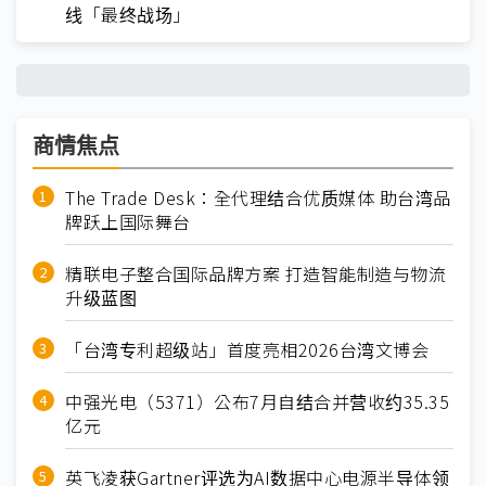
线「最终战场」
商情焦点
The Trade Desk：全代理结合优质媒体 助台湾品
牌跃上国际舞台
精联电子整合国际品牌方案 打造智能制造与物流
升级蓝图
「台湾专利超级站」首度亮相2026台湾文博会
中强光电（5371）公布7月自结合并营收约35.35
亿元
英飞凌获Gartner评选为AI数据中心电源半导体领