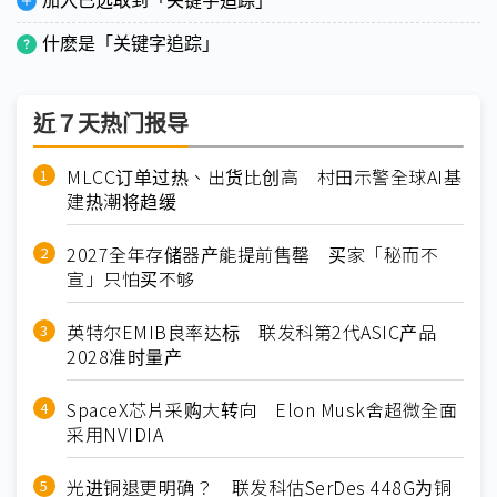
加入已选取到「关键字追踪」
什麽是「关键字追踪」
近７天热门报导
MLCC订单过热、出货比创高 村田示警全球AI基
建热潮将趋缓
2027全年存储器产能提前售罄 买家「秘而不
宣」只怕买不够
英特尔EMIB良率达标 联发科第2代ASIC产品
2028准时量产
SpaceX芯片采购大转向 Elon Musk舍超微全面
采用NVIDIA
光进铜退更明确？ 联发科估SerDes 448G为铜