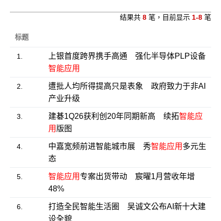
结果共
8
笔，目前显示
1-8
笔
标题
上银首度跨界携手高通 强化半导体PLP设备
1.
智能应用
遭批人均所得提高只是表象 政府致力于非AI
2.
产业升级
建碁1Q26获利创20年同期新高 续拓
智能应
3.
用
版图
中嘉宽频前进智能城市展 秀
智能应用
多元生
4.
态
智能应用
专案出货带动 宸曜1月营收年增
5.
48%
打造全民智能生活圈 吴诚文公布AI新十大建
6.
设全貌