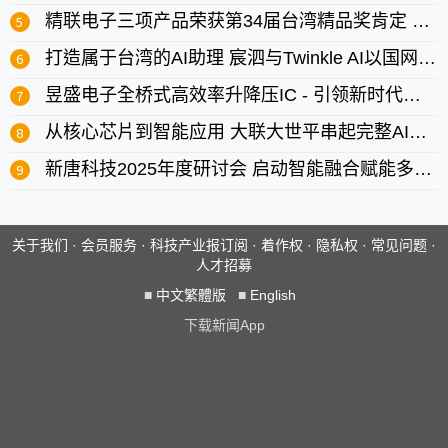
精联电子三项产品荣获第34届台湾精品奖肯定 展现创新实力与智能应用
打造属于台湾的AI助理 宸泗与Twinkle AI以国网中心算力推动在地智能应用
昱盛电子全桥式高效率升降压IC - 引领新时代智能应用
从核心芯片到智能应用 大联大世平串起完整AI版图
新唐科技2025年度研讨会 启动智能融合赋能多元创新
关于我们
·
会员服务
·
科技产业报订阅
·
着作权
·
隐私权
·
常见问题
·
人才招募
■
中文繁體版
■
English
下载新闻App