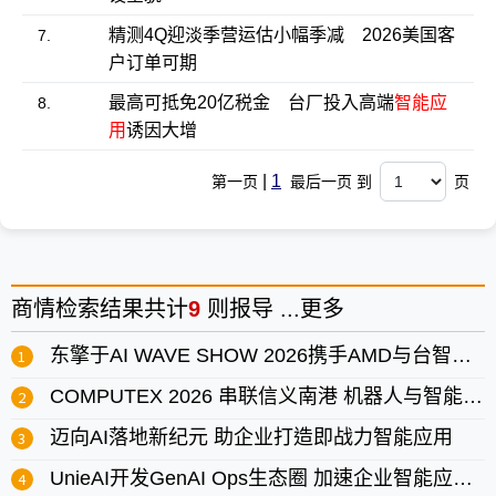
精测4Q迎淡季营运估小幅季减 2026美国客
7.
户订单可期
最高可抵免20亿税金 台厂投入高端
智能应
8.
用
诱因大增
|
1
第一页
最后一页 到
页
商情
检索结果共计
9
则报导 ...
更多
东擎于AI WAVE SHOW 2026携手AMD与台智云展示企业AI应用
COMPUTEX 2026 串联信义南港 机器人与智能应用亮相 即日起开放预登
迈向AI落地新纪元 助企业打造即战力智能应用
UnieAI开发GenAI Ops生态圈 加速企业智能应用落地