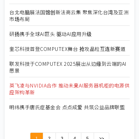
台北电脑展法国馆创新法商云集 聚焦深化台湾及亚洲
市场布局
研扬携手全球AI巨头 驱动AI应用升级
奎芯科技首登COMPUTEX舞台 抢攻晶粒互连新赛道
联发科技于COMPUTEX 2025展出从边缘到云端的AI
愿景
英飞凌与NVIDIA合作 推动未来AI服务器机柜的电源供
应架构革新
明纬携手唐氏症基金会 点点成爱 共筑公益品牌联盟
1
2
3
4
5
>>