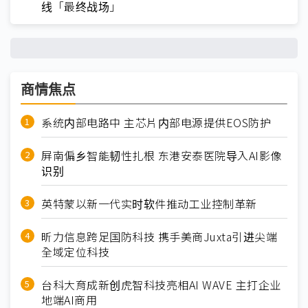
线「最终战场」
商情焦点
系统内部电路中 主芯片内部电源提供EOS防护
屏南偏乡智能韧性扎根 东港安泰医院导入AI影像
识别
英特蒙以新一代实时软件推动工业控制革新
昕力信息跨足国防科技 携手美商Juxta引进尖端
全域定位科技
台科大育成新创虎智科技亮相AI WAVE 主打企业
地端AI商用