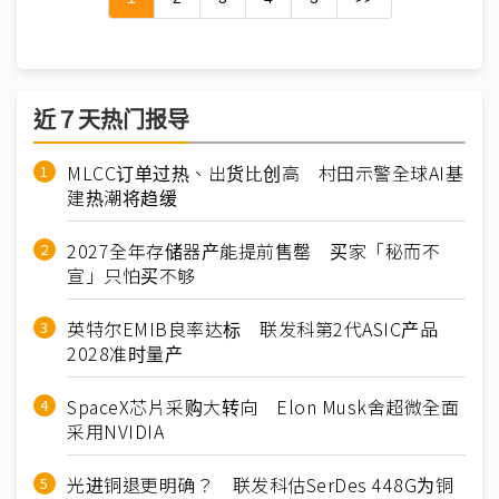
近７天热门报导
MLCC订单过热、出货比创高 村田示警全球AI基
建热潮将趋缓
2027全年存储器产能提前售罄 买家「秘而不
宣」只怕买不够
英特尔EMIB良率达标 联发科第2代ASIC产品
2028准时量产
SpaceX芯片采购大转向 Elon Musk舍超微全面
采用NVIDIA
光进铜退更明确？ 联发科估SerDes 448G为铜