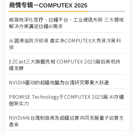
商情专辑－COMPUTEX 2025
威强电深化医疗、边缘平台、工业通讯布局 三大领域
解决方案满足边缘AI需求
从润滑油到冷却液 嘉实多COMPUTEX大秀液冷黑科
技
EZCast三大旗舰亮相 COMPUTEX 2025展后商机持
续发酵
NVIDIA驱动的超级电脑为台湾研究带来大跃进
PROMISE Technology于COMPUTEX 2025展 AI存储
创新实力
NVIDIA与台湾制造商及超级运算共同发展量子运算生
态系