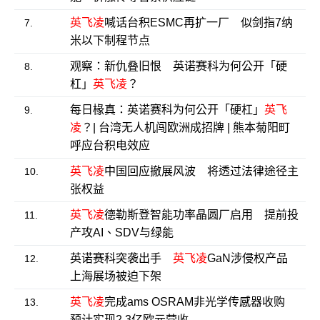
英飞凌
喊话台积ESMC再扩一厂 似剑指7纳
7.
米以下制程节点
观察：新仇叠旧恨 英诺赛科为何公开「硬
8.
杠」
英飞凌
？
每日椽真：英诺赛科为何公开「硬杠」
英飞
9.
凌
？| 台湾无人机闯欧洲成招牌 | 熊本菊阳町
呼应台积电效应
英飞凌
中国回应撤展风波 将透过法律途径主
10.
张权益
英飞凌
德勒斯登智能功率晶圆厂启用 提前投
11.
产攻AI、SDV与绿能
英诺赛科突袭出手
英飞凌
GaN涉侵权产品
12.
上海展场被迫下架
英飞凌
完成ams OSRAM非光学传感器收购
13.
预计实现2.3亿欧元营收