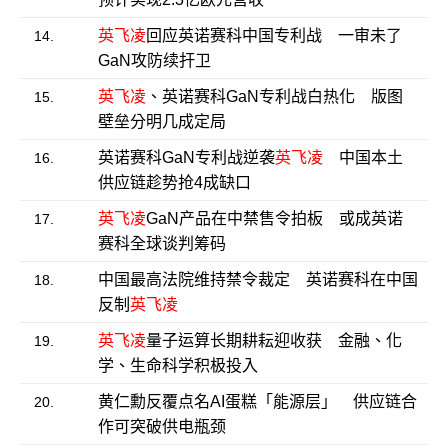
英飞凌
回应英诺赛科中国专利战 一审未了
14.
GaN攻防续扞卫
英飞凌
、英诺赛科GaN专利战白热化 版图
15.
壁垒分明几成定局
英诺赛科GaN专利战逆袭
英飞凌
中国本土
16.
供应链趁势抢4成缺口
英飞凌
GaN产品在中禁售令拍板 或成英诺
17.
赛科全球谈判筹码
中国最高法院维持禁令裁定 英诺赛科在中国
18.
反制
英飞凌
英飞凌
量子运算长期耕耘迎收获 金融、化
19.
学、生命科学积极投入
黄仁勳反覆点名AI蛋糕「能源层」 供应链合
20.
作可突破供电瓶颈