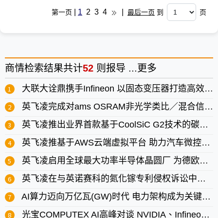
|
1
2
3
4
|
第一页
最后一页
到
页
商情
检索结果共计
52
则报导 ...
更多
大联大诠鼎携手Infineon 以固态变压器打造高效配电新架构
英飞凌完成对ams OSRAM非光学类比／混合信号传感器业务的收购
英飞凌推出业界首款基于CoolSiC G2技术的碳化矽双向开关
英飞凌推基于AWS云端虚拟平台 助力汽车微控制器评估加速
英飞凌启用全球最大功率半导体晶圆厂 为德欧注入新动能
英飞凌在与英诺赛科的氮化镓专利侵权诉讼中再赢得胜诉
AI算力迈向万亿瓦(GW)时代 电力架构成为关键竞争力
光宝COMPUTEX AI高峰对谈 NVIDIA、Infineon等同台重磅直播