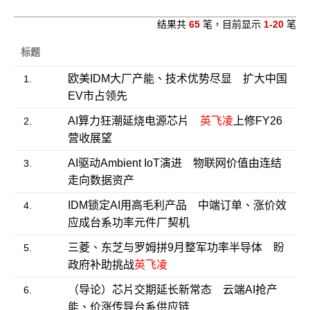
结果共
65
笔，目前显示
1-20
笔
标题
欧美IDM大厂产能、技术优势尽显 扩大中国
1.
EV市占领先
AI算力狂潮延烧电源芯片
英飞凌
上修FY26
2.
营收展望
AI驱动Ambient IoT演进 物联网价值由连结
3.
走向数据资产
IDM锁定AI用高毛利产品 中端订单、涨价效
4.
应成台系功率元件厂契机
三菱、东芝与罗姆拼9月整军功率半导体 盼
5.
政府补助挑战
英飞凌
（导论）芯片交期延长新常态 云端AI抢产
6.
能、价涨传导台系供应链