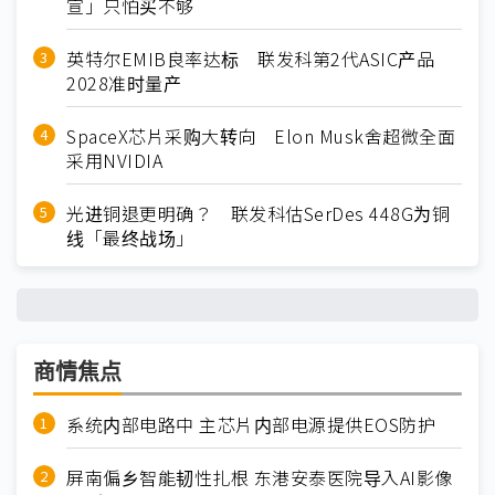
宣」只怕买不够
英特尔EMIB良率达标 联发科第2代ASIC产品
2028准时量产
SpaceX芯片采购大转向 Elon Musk舍超微全面
采用NVIDIA
光进铜退更明确？ 联发科估SerDes 448G为铜
线「最终战场」
商情焦点
系统内部电路中 主芯片内部电源提供EOS防护
屏南偏乡智能韧性扎根 东港安泰医院导入AI影像