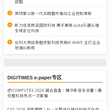
识别
英特蒙以新一代实时软件推动工业控制革新
昕力信息跨足国防科技 携手美商Juxta引进尖端
全域定位科技
台科大育成新创虎智科技亮相AI WAVE 主打企业
地端AI商用
DIGITIMES e-paper专区
📦COMPUTEX 2026 展会直击：精华影音全收录！最
完整科技亮点一次掌握
CES 2026 深度观察｜AI、半导体与移动科技正在改