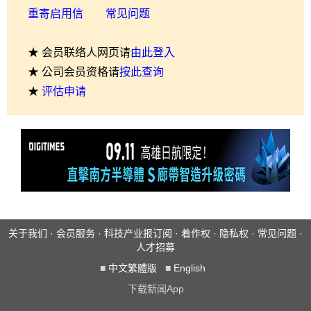
重寄启用信
常见问题
★ 会员联络人网页请
由此登入
★ 公司会员资格请
按此查询
★
评估申请
关于我们
·
会员服务
·
科技产业报订阅
·
着作权
·
隐私权
·
常见问题
·
人才招募
■
中文繁體版
■
English
下载新闻App