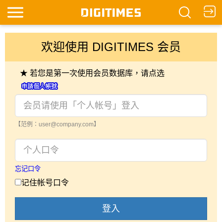
欢迎使用 DIGITIMES 会员
★ 若您是第一次使用会员数据库，请点选
【范例：user@company.com】
忘记口令
记住帐号口令
登入