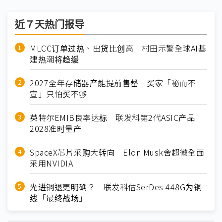
近７天热门报导
MLCC订单过热、出货比创高 村田示警全球AI基
建热潮将趋缓
2027全年存储器产能提前售罄 买家「秘而不
宣」只怕买不够
英特尔EMIB良率达标 联发科第2代ASIC产品
2028准时量产
SpaceX芯片采购大转向 Elon Musk舍超微全面
采用NVIDIA
光进铜退更明确？ 联发科估SerDes 448G为铜
线「最终战场」