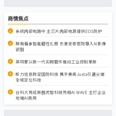
商情焦点
系统内部电路中 主芯片内部电源提供EOS防护
屏南偏乡智能韧性扎根 东港安泰医院导入AI影像
识别
英特蒙以新一代实时软件推动工业控制革新
昕力信息跨足国防科技 携手美商Juxta引进尖端
全域定位科技
台科大育成新创虎智科技亮相AI WAVE 主打企业
地端AI商用