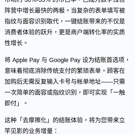
阵营中增长最快的两极。当复杂的表单填写被
指纹与面容识别取代，一键结账带来的不仅是
消费者体验的跃升，更是商户端转化率的实质
性增长。
将 Apple Pay 与 Google Pay 设为结账首选项，
意味着彻底消除传统支付的繁琐表单。顾客在
加购后无需反复输入卡号与帐单地址——只需
一次简单的面容或指纹识别，即可实现
「
一触
即付
」
。
这种
「
去摩擦化
」
的结账体验，将为您带来立
竿见影的业务增量：