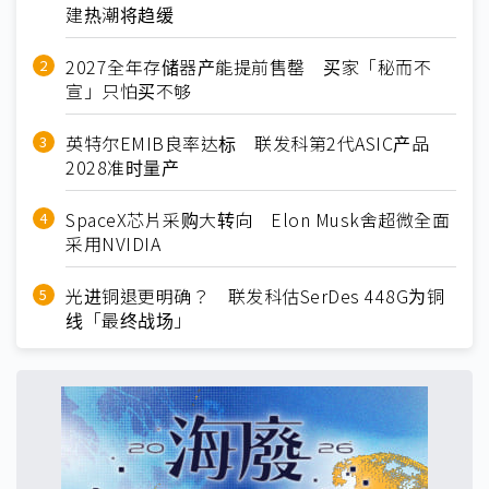
建热潮将趋缓
2027全年存储器产能提前售罄 买家「秘而不
宣」只怕买不够
英特尔EMIB良率达标 联发科第2代ASIC产品
2028准时量产
SpaceX芯片采购大转向 Elon Musk舍超微全面
采用NVIDIA
光进铜退更明确？ 联发科估SerDes 448G为铜
线「最终战场」