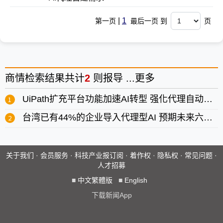
|
1
第一页
最后一页 到
页
商情
检索结果共计
2
则报导 ...
更多
UiPath扩充平台功能加速AI转型 强化代理自动化与流程编排
台湾已有44%的企业导入代理型AI 预期未来六个月将迅速成长
关于我们
·
会员服务
·
科技产业报订阅
·
着作权
·
隐私权
·
常见问题
·
人才招募
■
中文繁體版
■
English
下载新闻App