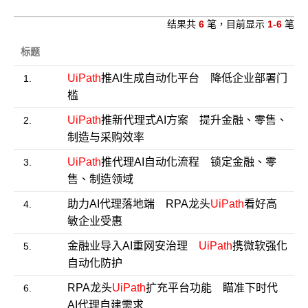
结果共
6
笔，目前显示
1-6
笔
标题
UiPath
推AI生成自动化平台 降低企业部署门
1.
槛
UiPath
推新代理式AI方案 提升金融、零售、
2.
制造与采购效率
UiPath
推代理AI自动化流程 锁定金融、零
3.
售、制造领域
助力AI代理落地端 RPA龙头
UiPath
看好高
4.
敏企业受惠
金融业导入AI重网安治理
UiPath
携微软强化
5.
自动化防护
RPA龙头
UiPath
扩充平台功能 瞄准下时代
6.
AI代理自建需求