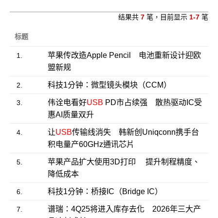
结果共
7
笔，目前显示
1-7
笔
标题
苹果传改造Apple Pencil 电池重新设计迎欧
1.
盟新规
科技1分钟：微型镜头模块（CCM）
2.
伟诠电看好
USB
PD市占续强 散热驱动IC受
3.
惠AI质量双升
让
USB
传输线消失 韩新创Uniqconn携手台
4.
积电量产60GHz通讯芯片
苹果产品扩大使用3D打印 提升制程精度、
5.
降低成本
科技1分钟：桥接IC（Bridge IC）
6.
谱瑞：4Q25将进入库存去化 2026年三大产
7.