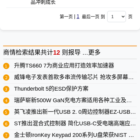
品冲刺成长
|
1
第一页
最后一页 到
页
商情
检索结果共计
12
则报导 ...
更多
升腾TS660 7为商业应用打造效率加速器
威锋电子发表首款多串流传输芯片 抢攻多屏幕USB-C扩充底座市场
Thunderbolt 5的ESD保护方案
瑞萨崭新500W GaN充电方案适用各种工业及物联网电子产品
英飞凌推出新一代USB 2. 0周边控制器EZ-USB FX2G3
ST推出混合式控制器 简化USB-C受电端高端应用导入流程
金士顿IronKey Keypad 200系列U盘荣获NIST FIPS 140-3 Level 3认证