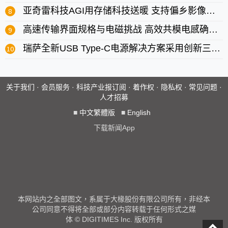
亚奇雷科技AGI用存储科技送暖 支持偏乡影像创作者与儿少教育需求
高速传输界面规格与电磁挑战 高效共模电感确保信号与系统
瑞萨全新USB Type-C电源解决方案采用创新三级拓扑 提升效能并缩小系统尺寸
关于我们
·
会员服务
·
科技产业报订阅
·
着作权
·
隐私权
·
常见问题
·
人才招募
■
中文繁體版
■
English
下载新闻App
本网站内之全部图文，系属于大椽股份有限公司所有，非经本
公司同意不得将全部或部分内容转载于任何形式之媒
体 © DIGITIMES Inc. 版权所有