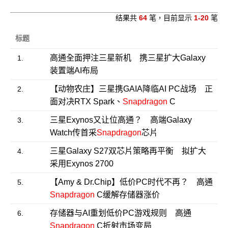
结果共
64
笔，目前显示
1-20
笔
标题
高通全面押注三星新机 携三星扩大Galaxy
1.
装置端AI布局
【动物农庄】三星携GAIA降临AI PC战场 正
2.
面对决RTX Spark、
Snapdragon
C
三星Exynos又让位高通？ 高端Galaxy
3.
Watch传首采
Snapdragon
芯片
三星Galaxy S27双芯片策略再平衡 拟扩大
4.
采用Exynos 2700
【Amy & Dr.Chip】低价PC时代不再？ 高通
5.
Snapdragon
C缓解存储器涨价
存储器与AI重划低价PC游戏规则 高通
6.
Snapdragon
C折射市场变局