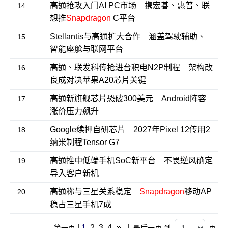
高通抢攻入门AI PC市场 携宏碁、惠普、联
14.
想推
Snapdragon
C平台
Stellantis与高通扩大合作 涵盖驾驶辅助、
15.
智能座舱与联网平台
高通、联发科传抢进台积电N2P制程 架构改
16.
良成对决苹果A20芯片关键
高通新旗舰芯片恐破300美元 Android阵容
17.
涨价压力飙升
Google续押自研芯片 2027年Pixel 12传用2
18.
纳米制程Tensor G7
高通推中低端手机SoC新平台 不畏逆风确定
19.
导入客户新机
高通称与三星关系稳定
Snapdragon
移动AP
20.
稳占三星手机7成
|
1
2
3
4
|