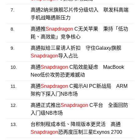
高通2纳米旗舰芯片传分级切入 联发科高端
7.
手机战略遇新压力
高通推
Snapdragon
C无关苹果 秉持「低功
8.
耗、高效能」竞争核心
高通拟给三星诱人折扣 守住Galaxy旗舰
9.
Snapdragon
导入占比
高通
Snapdragon
C陷效能疑虑 MacBook
10.
Neo低价攻势恐更难撼动
高通
Snapdragon
C揭示AI PC新战局 ARM
11.
架构下探入门NB市场
高通正式推出
Snapdragon
C平台 全面回防
12.
入门级NB市场
台积制程成本低、降规版本更灵活 高通
13.
Snapdragon
恐再度压制三星Exynos 2700