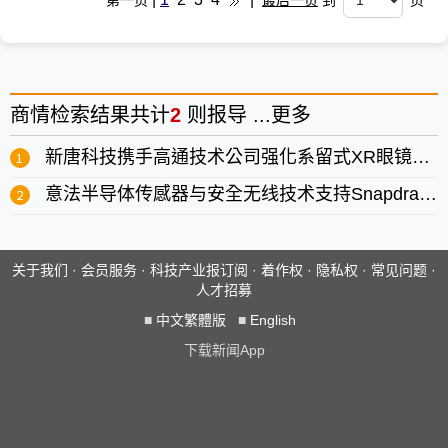
第一页
最后一页
到
页
商情
检索结果共计
2
则报导 ...
更多
新唐科技携手高通技术公司强化系留式XR眼镜SoC业务
意法半导体传感器与安全无线技术支持Snapdragon Wear Elite平台
关于我们
·
会员服务
·
科技产业报订阅
·
着作权
·
隐私权
·
常见问题
·
人才招募
■
中文繁體版
■
English
下载新闻App