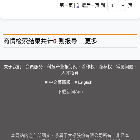
|
1
第一页
最后一页 到
页
商情
检索结果共计
0
则报导 ...
更多
关于我们
·
会员服务
·
科技产业报订阅
·
着作权
·
隐私权
·
常见问题
·
人才招募
■
中文繁體版
■
English
下载新闻App
本网站内之全部图文，系属于大椽股份有限公司所有，非经本