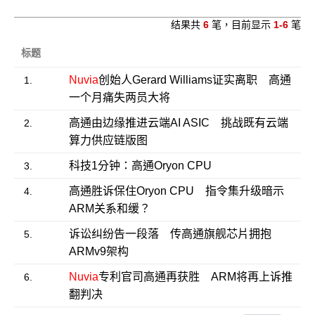
结果共
6
笔，目前显示
1-6
笔
标题
Nuvia
创始人Gerard Williams证实离职 高通
1.
一个月痛失两员大将
高通由边缘推进云端AI ASIC 挑战既有云端
2.
算力供应链版图
科技1分钟：高通Oryon CPU
3.
高通胜诉保住Oryon CPU 指令集升级暗示
4.
ARM关系和缓？
诉讼纠纷告一段落 传高通旗舰芯片拥抱
5.
ARMv9架构
Nuvia
专利官司高通再获胜 ARM将再上诉推
6.
翻判决