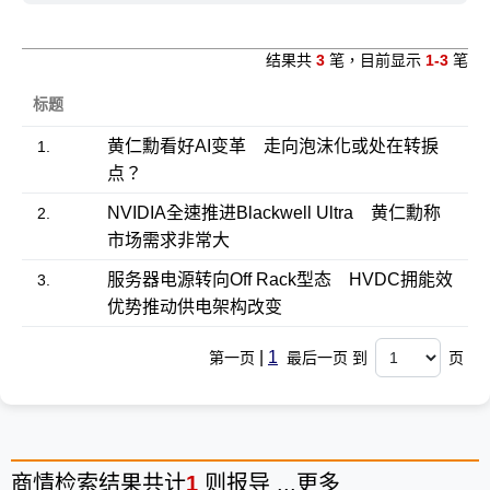
结果共
3
笔，目前显示
1-3
笔
标题
黄仁勳看好AI变革 走向泡沫化或处在转捩
1.
点？
NVIDIA全速推进Blackwell Ultra 黄仁勳称
2.
市场需求非常大
服务器电源转向Off Rack型态 HVDC拥能效
3.
优势推动供电架构改变
|
1
第一页
最后一页 到
页
商情
检索结果共计
1
则报导 ...
更多