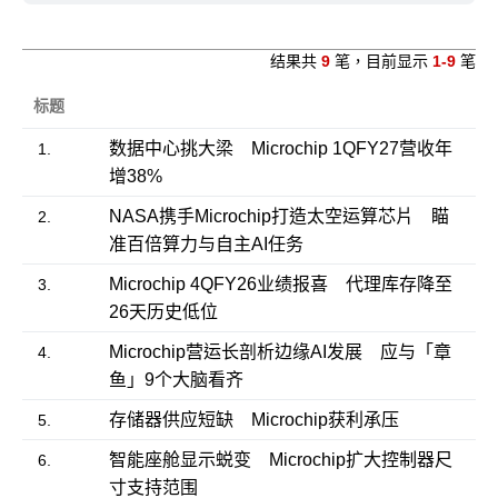
结果共
9
笔，目前显示
1-9
笔
标题
数据中心挑大梁 Microchip 1QFY27营收年
1.
增38%
NASA携手Microchip打造太空运算芯片 瞄
2.
准百倍算力与自主AI任务
Microchip 4QFY26业绩报喜 代理库存降至
3.
26天历史低位
Microchip营运长剖析边缘AI发展 应与「章
4.
鱼」9个大脑看齐
存储器供应短缺 Microchip获利承压
5.
智能座舱显示蜕变 Microchip扩大控制器尺
6.
寸支持范围