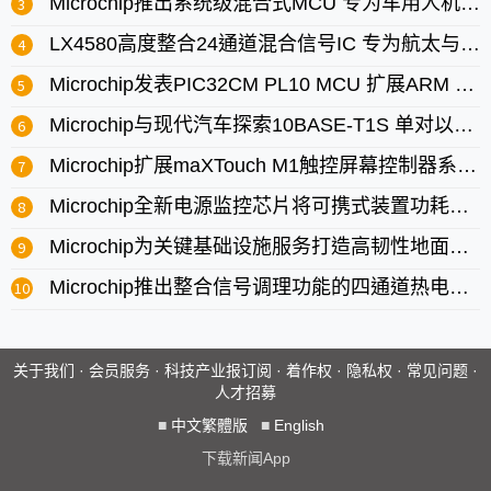
Microchip推出系统级混合式MCU 专为车用人机界面设计
LX4580高度整合24通道混合信号IC 专为航太与国防致动控制设计
Microchip发表PIC32CM PL10 MCU 扩展ARM Cortex-M0+产品组合
Microchip与现代汽车探索10BASE-T1S 单对以太网在未来车载网络的应用
Microchip扩展maXTouch M1触控屏幕控制器系列 涵盖更大显示尺寸范围
Microchip全新电源监控芯片将可携式装置功耗测量所需能耗减半
Microchip为关键基础设施服务打造高韧性地面型架构推出GNSS应用方案
Microchip推出整合信号调理功能的四通道热电偶测量芯片
关于我们
·
会员服务
·
科技产业报订阅
·
着作权
·
隐私权
·
常见问题
·
人才招募
■
中文繁體版
■
English
下载新闻App