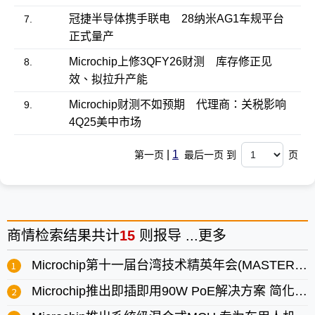
冠捷半导体携手联电 28纳米AG1车规平台
7.
正式量产
Microchip上修3QFY26财测 库存修正见
8.
效、拟拉升产能
Microchip财测不如预期 代理商：关税影响
9.
4Q25美中市场
|
1
第一页
最后一页 到
页
商情
检索结果共计
15
则报导 ...
更多
Microchip第十一届台湾技术精英年会(MASTERs)即日起开放报名
Microchip推出即插即用90W PoE解决方案 简化工业IoT部署