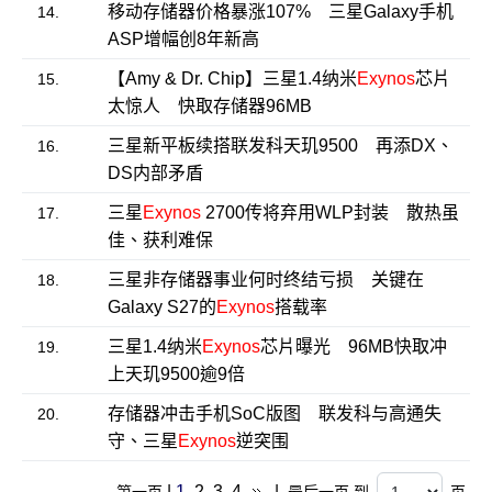
移动存储器价格暴涨107% 三星Galaxy手机
14.
ASP增幅创8年新高
【Amy & Dr. Chip】三星1.4纳米
Exynos
芯片
15.
太惊人 快取存储器96MB
三星新平板续搭联发科天玑9500 再添DX、
16.
DS内部矛盾
三星
Exynos
2700传将弃用WLP封装 散热虽
17.
佳、获利难保
三星非存储器事业何时终结亏损 关键在
18.
Galaxy S27的
Exynos
搭载率
三星1.4纳米
Exynos
芯片曝光 96MB快取冲
19.
上天玑9500逾9倍
存储器冲击手机SoC版图 联发科与高通失
20.
守、三星
Exynos
逆突围
|
1
2
3
4
|