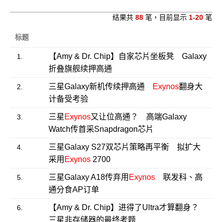
结果共
88
笔，目前显示
1-20
笔
标题
【Amy & Dr. Chip】自家芯片坐板凳 Galaxy
1.
折叠旗舰续押高通
三星Galaxy新机传续押高通
Exynos
翻身大
2.
计备受考验
三星
Exynos
又让位高通？ 高端Galaxy
3.
Watch传首采Snapdragon芯片
三星Galaxy S27双芯片策略再平衡 拟扩大
4.
采用
Exynos
2700
三星Galaxy A18传弃用
Exynos
联发科、高
5.
通分食AP订单
【Amy & Dr. Chip】进得了Ultra才算翻身？
6.
三星非存储器的最终考题