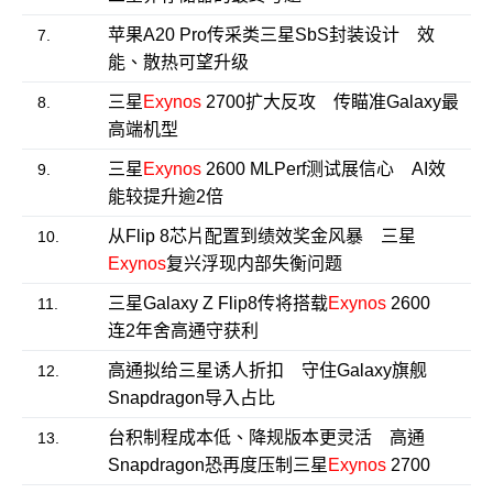
苹果A20 Pro传采类三星SbS封装设计 效
7.
能、散热可望升级
三星
Exynos
2700扩大反攻 传瞄准Galaxy最
8.
高端机型
三星
Exynos
2600 MLPerf测试展信心 AI效
9.
能较提升逾2倍
从Flip 8芯片配置到绩效奖金风暴 三星
10.
Exynos
复兴浮现内部失衡问题
三星Galaxy Z Flip8传将搭载
Exynos
2600
11.
连2年舍高通守获利
高通拟给三星诱人折扣 守住Galaxy旗舰
12.
Snapdragon导入占比
台积制程成本低、降规版本更灵活 高通
13.
Snapdragon恐再度压制三星
Exynos
2700