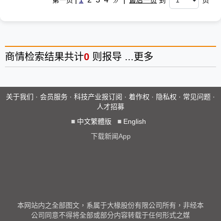
第一页
最后一页
到
页
商情
检索结果共计
0
则报导 ...
更多
关于我们
·
会员服务
·
科技产业报订阅
·
着作权
·
隐私权
·
常见问题
·
人才招募
■
中文繁體版
■
English
下载新闻App
本网站内之全部图文，系属于大椽股份有限公司所有，非经本
公司同意不得将全部或部分内容转载于任何形式之媒