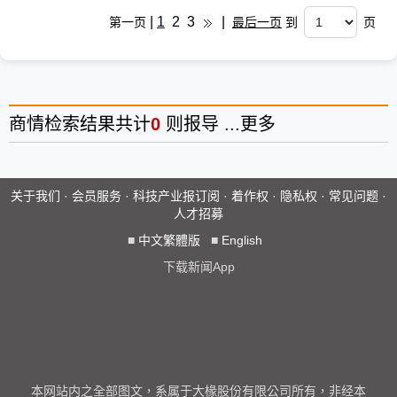
|
1
2
3
|
第一页
最后一页
到
页
商情
检索结果共计
0
则报导 ...
更多
关于我们
·
会员服务
·
科技产业报订阅
·
着作权
·
隐私权
·
常见问题
·
人才招募
■
中文繁體版
■
English
下载新闻App
本网站内之全部图文，系属于大椽股份有限公司所有，非经本