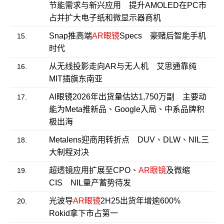
节能需求与新兴应用 提升AMOLED在PC市
占并扩大电子纸和微显示器商机
Snap推高端
AR眼镜
Specs 豪赌后智能手机
15.
时代
从无线投影走向AR与无人机 艾思通靠纯
16.
MIT插旗东南亚
AI眼镜2026年出货量估达1,750万副 主要动
17.
能为Meta推新品、Google入局、中系品牌积
极出海
Metalens迎商用转折点 DUV、DLW、NIL三
18.
大制程对决
超透镜应用扩展至CPO、
AR眼镜
及微缩
19.
CIS NIL量产蓄势待发
光波导
AR眼镜
2H25出货年增逾600%
20.
Rokid拿下市占第一