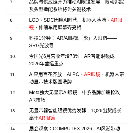
品牌与供应链齐力推动AI眼镜发展 眼动追踪
7.
及头型适配系统将为关键技术
LGD、SDC因应AI时代 机器人脸墙、
AR眼
8.
镜
、伸缩车用屏幕齐亮相
科技1分钟： AR/AI眼镜「影」入眼帘——
9.
SRG光波导
今国光6月营收年增73% AR智能眼镜成
10.
2026年营运重点
AI应用百花齐放 AI PC、
AR眼镜
、机器人带
11.
动显示技术版图洗牌
Meta独大无显示AI眼镜 中系品牌加速抢攻
12.
AR市场
无显示器智能眼镜优势发酵 1Q26出货成长
13.
高于
AR眼镜
展会观察：COMPUTEX 2026 AI风潮带动
14.