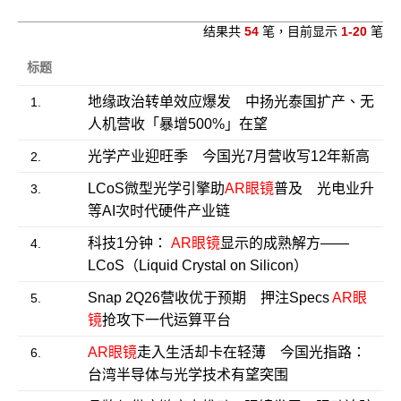
结果共
54
笔，目前显示
1-20
笔
标题
地缘政治转单效应爆发 中扬光泰国扩产、无
1.
人机营收「暴增500%」在望
光学产业迎旺季 今国光7月营收写12年新高
2.
LCoS微型光学引擎助
AR眼镜
普及 光电业升
3.
等AI次时代硬件产业链
科技1分钟：
AR眼镜
显示的成熟解方——
4.
LCoS（Liquid Crystal on Silicon）
Snap 2Q26营收优于预期 押注Specs
AR眼
5.
镜
抢攻下一代运算平台
AR眼镜
走入生活却卡在轻薄 今国光指路：
6.
台湾半导体与光学技术有望突围