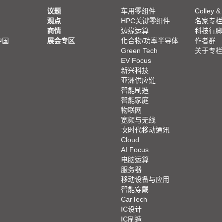
议题
车用零组件
Colley &
观点
HPC关键零组件
名家专
商情
边缘运算
科技行
中国
展会专区
化合物/功率半导体
作者群
Green Tech
关于专
EV Focus
新兴科技
亚洲供应链
智能制造
智能家庭
物联网
宽频与无线
次时代移动通讯
Cloud
AI Focus
电脑运算
服务器
移动设备与应用
智能穿戴
CarTech
IC设计
IC制造