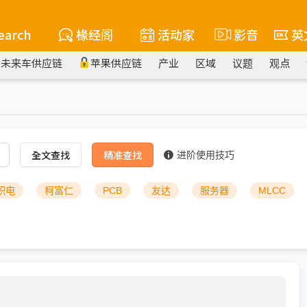
earch
椽经阁
活动家
影音
英
未来车供应链
苹果供应链
产业
区域
议题
观点
全文查找
精准查找
进阶使用技巧
积电
柯富仁
PCB
友达
服务器
MLCC