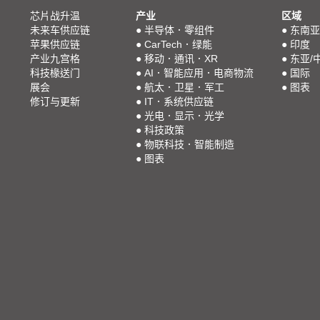
芯片战升温
产业
区域
未来车供应链
●
半导体．零组件
●
东南亚
苹果供应链
●
CarTech．绿能
●
印度
产业九宫格
●
移动．通讯．XR
●
东亚/
科技椽送门
●
AI．智能应用．电商物流
●
国际
展会
●
航太．卫星．军工
●
图表
修订与更新
●
IT．系统供应链
●
光电．显示．光学
●
科技政策
●
物联科技．智能制造
●
图表