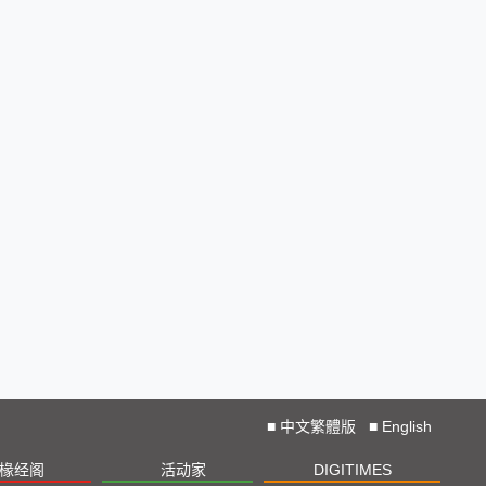
■
中文繁體版
■
English
椽经阁
活动家
DIGITIMES