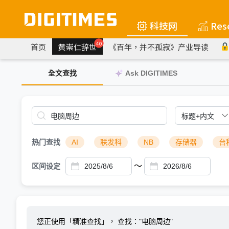
科技网
Res
40
首页
黄崇仁辞世
《百年，并不孤寂》产业导读
全文查找
Ask DIGITIMES
热门查找
AI
联发科
NB
存储器
台
～
区间设定
您正使用「精准查找」，
查找："电脑周边"