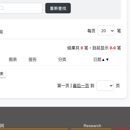
重新查找
每页
笔
阁
结果共
0
笔，目前显示
0-0
笔
图表
报告
分类
日期
▲
▼
|
第一页
最后一页
到
页
网
Research