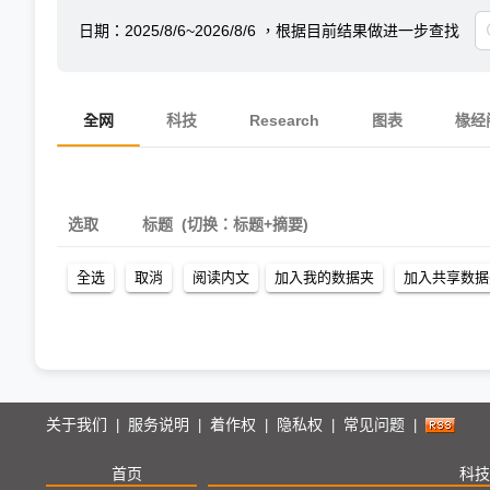
日期：
2025/8/6~2026/8/6
，根据目前结果做进一步查找
全网
科技
Research
图表
椽经
选取
标题
(切换：标题+摘要)
关于我们
服务说明
着作权
隐私权
常见问题
|
|
|
|
|
首页
科技