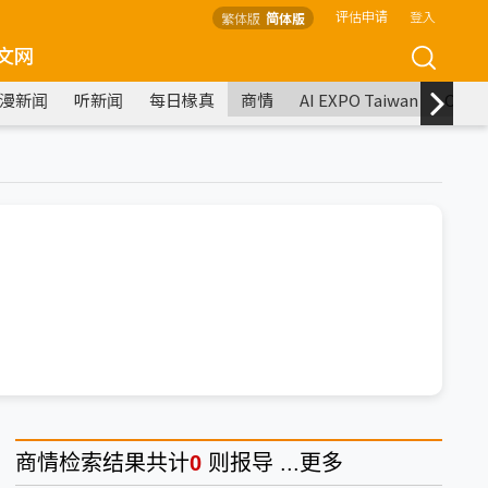
评估申请
登入
繁体版
简体版
文网
漫新闻
听新闻
每日椽真
商情
AI EXPO Taiwan
COM
商情
检索结果共计
0
则报导 ...
更多