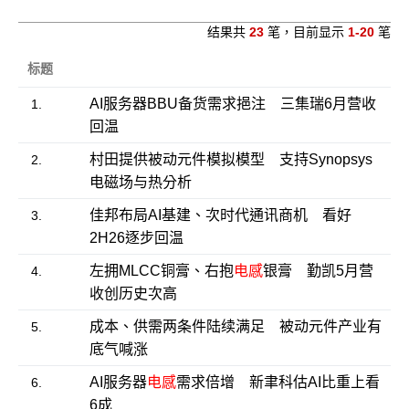
结果共
23
笔，目前显示
1-20
笔
标题
AI服务器BBU备货需求挹注 三集瑞6月营收
1.
回温
村田提供被动元件模拟模型 支持Synopsys
2.
电磁场与热分析
佳邦布局AI基建、次时代通讯商机 看好
3.
2H26逐步回温
左拥MLCC铜膏、右抱
电感
银膏 勤凯5月营
4.
收创历史次高
成本、供需两条件陆续满足 被动元件产业有
5.
底气喊涨
AI服务器
电感
需求倍增 新聿科估AI比重上看
6.
6成