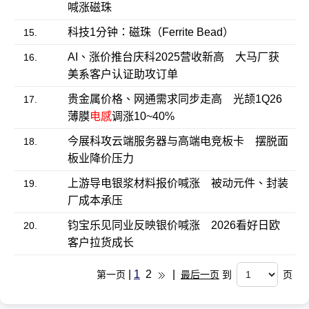
喊涨磁珠
科技1分钟：磁珠（Ferrite Bead）
15.
AI、涨价推台庆科2025营收新高 大马厂获
16.
美系客户认证助攻订单
贵金属价格、网通需求同步走高 光颉1Q26
17.
薄膜
电感
调涨10~40%
今展科攻云端服务器与高端电竞板卡 摆脱面
18.
板业降价压力
上游导电银浆材料报价喊涨 被动元件、封装
19.
厂成本承压
钧宝乐见同业反映银价喊涨 2026看好日欧
20.
客户拉货成长
|
1
2
|
第一页
最后一页
到
页