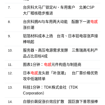
台庆科大马厂锁定AI、车用客户 北美CSP
7.
大厂稽核稳步推进
台庆科拥AI与车用两大动能 酝酿下一波
电感
8.
涨价潮
铝箔材料成本上扬 台湾、日本铝电容涨声接
9.
棒响起
服务器、高压电源需求发酵 三集瑞高毛利产
10.
品占比目标4成
图表1分钟：
电感
元件构造与制造商
11.
日本
电感
龙头掀「补涨潮」 台厂靠价格优势
12.
攻中低端转单
科技1分钟：TDK株式会社（TDK
13.
Corporation）
白银价飙促涨价效应扩散 国巨旗下普思接棒
14.