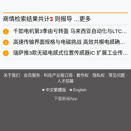
商情
检索结果共计
3
则报导 ...
更多
千如电机第3季由亏转盈 马来西亚自动化与LTCC成中长期成长双引擎
高速传输界面规格与电磁挑战 高效共模电感确保信号与系统
瑞萨推3款无磁电感式位置传感器IC 扩展工业传感产品组合
关于我们
·
会员服务
·
科技产业报订阅
·
着作权
·
隐私权
·
常见问题
·
人才招募
■
中文繁體版
■
English
下载新闻App