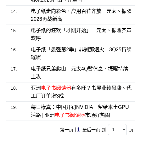
电子纸走向彩色、应用百花齐放 元太、振曜
14.
2026再战新高
电子纸的狂欢「才刚开始」 元太、振曜齐声
15.
欢呼
电子纸「最强第2季」非刹那烟火 3Q25持续
16.
璀璨
电子纸兄弟爬山 元太4Q暂休息、振曜持续
17.
上攻
亚洲
电子书阅读器
有多旺？书展业绩飙涨、代
18.
工厂订单增3成
每日椽真：中国开罚NVIDIA 留给本土GPU
19.
活路 | 亚洲
电子书阅读器
市场好热闹
|
1
第一页
最后一页 到
页