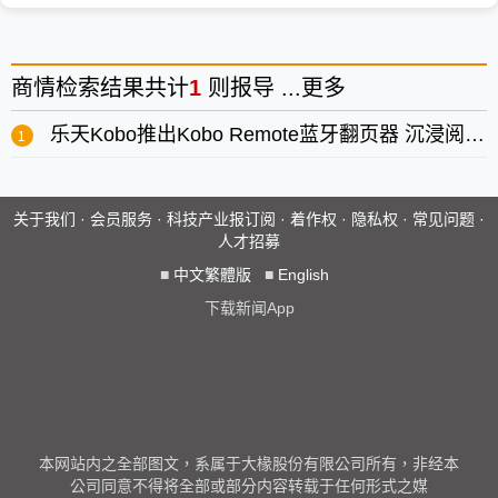
商情
检索结果共计
1
则报导 ...
更多
乐天Kobo推出Kobo Remote蓝牙翻页器 沉浸阅读体验再升级
关于我们
·
会员服务
·
科技产业报订阅
·
着作权
·
隐私权
·
常见问题
·
人才招募
■
中文繁體版
■
English
下载新闻App
本网站内之全部图文，系属于大椽股份有限公司所有，非经本
公司同意不得将全部或部分内容转载于任何形式之媒