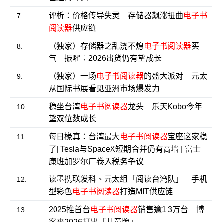
评析：价格传导失灵 存储器飙涨扭曲
电子书
7.
阅读器
供应链
（独家）存储器之乱浇不熄
电子书阅读器
买
8.
气 振曜：2026出货仍有望成长
（独家）一场
电子书阅读器
的盛大派对 元太
9.
从国际书展看见亚洲市场爆发力
稳坐台湾
电子书阅读器
龙头 乐天Kobo今年
10.
望双位数成长
每日椽真：台湾最大
电子书阅读器
宝座这家稳
11.
了| Tesla与SpaceX短期合并仍有高墙 | 富士
康班加罗尔厂卷入税务争议
读墨携联发科、元太组「阅读台湾队」 手机
12.
型彩色
电子书阅读器
打造MIT供应链
2025推首台
电子书阅读器
销售逾1.3万台 博
13.
客来2026打出「儿童牌」