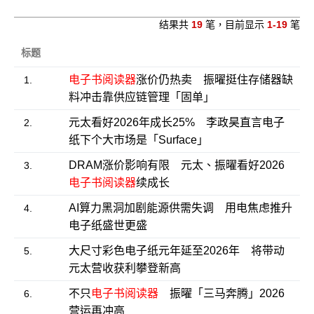
结果共
19
笔，目前显示
1-19
笔
标题
电子书阅读器
涨价仍热卖 振曜挺住存储器缺
1.
料冲击靠供应链管理「固单」
元太看好2026年成长25% 李政昊直言电子
2.
纸下个大市场是「Surface」
DRAM涨价影响有限 元太、振曜看好2026
3.
电子书阅读器
续成长
AI算力黑洞加剧能源供需失调 用电焦虑推升
4.
电子纸盛世更盛
大尺寸彩色电子纸元年延至2026年 将带动
5.
元太营收获利攀登新高
不只
电子书阅读器
振曜「三马奔腾」2026
6.
营运再冲高