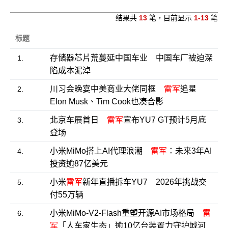
结果共
13
笔，目前显示
1-13
笔
标题
存储器芯片荒蔓延中国车业 中国车厂被迫深
1.
陷成本泥淖
川习会晚宴中美商业大佬同框
雷军
追星
2.
Elon Musk、Tim Cook也凑合影
北京车展首日
雷军
宣布YU7 GT预计5月底
3.
登场
小米MiMo搭上AI代理浪潮
雷军
：未来3年AI
4.
投资逾87亿美元
小米
雷军
新年直播拆车YU7 2026年挑战交
5.
付55万辆
小米MiMo-V2-Flash重塑开源AI市场格局
雷
6.
军
「人车家生态」逾10亿台装置力守护城河