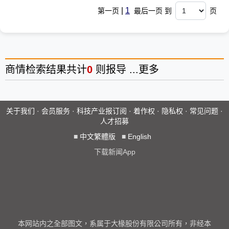
|
1
第一页
最后一页 到
页
商情
检索结果共计
0
则报导 ...
更多
关于我们
·
会员服务
·
科技产业报订阅
·
着作权
·
隐私权
·
常见问题
·
人才招募
■
中文繁體版
■
English
下载新闻App
本网站内之全部图文，系属于大椽股份有限公司所有，非经本