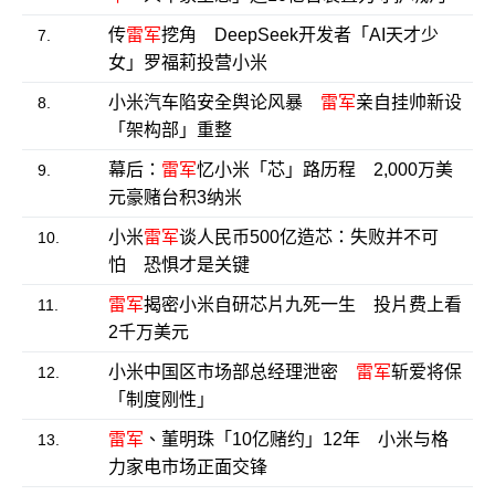
传
雷军
挖角 DeepSeek开发者「AI天才少
7.
女」罗福莉投营小米
小米汽车陷安全舆论风暴
雷军
亲自挂帅新设
8.
「架构部」重整
幕后：
雷军
忆小米「芯」路历程 2,000万美
9.
元豪赌台积3纳米
小米
雷军
谈人民币500亿造芯：失败并不可
10.
怕 恐惧才是关键
雷军
揭密小米自研芯片九死一生 投片费上看
11.
2千万美元
小米中国区市场部总经理泄密
雷军
斩爱将保
12.
「制度刚性」
雷军
、董明珠「10亿赌约」12年 小米与格
13.
力家电市场正面交锋