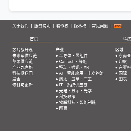
关于我们
服务说明
着作权
隐私权
常见问题
|
|
|
|
|
首页
科技
芯片战升温
产业
区域
未来车供应链
●
半导体．零组件
●
东南亚
苹果供应链
●
CarTech．绿能
●
印度
产业九宫格
●
移动．通讯．XR
●
东亚/
科技椽送门
●
AI．智能应用．电商物流
●
国际
展会
●
航太．卫星．军工
●
图表
修订与更新
●
IT．系统供应链
●
光电．显示．光学
●
科技政策
●
物联科技．智能制造
●
图表