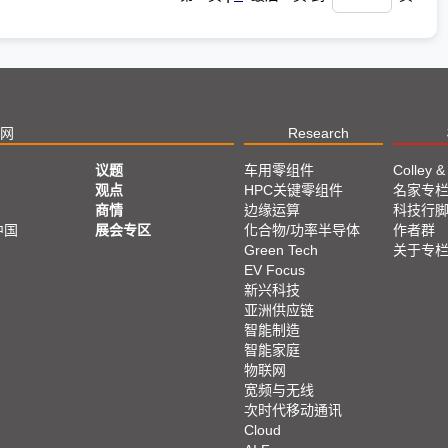
网
Research
议题
车用零组件
Colley &
观点
HPC关键零组件
名家专
商情
边缘运算
科技行
中国
展会专区
化合物/功率半导体
作者群
Green Tech
关于专
EV Focus
新兴科技
亚洲供应链
智能制造
智能家庭
物联网
宽频与无线
次时代移动通讯
Cloud