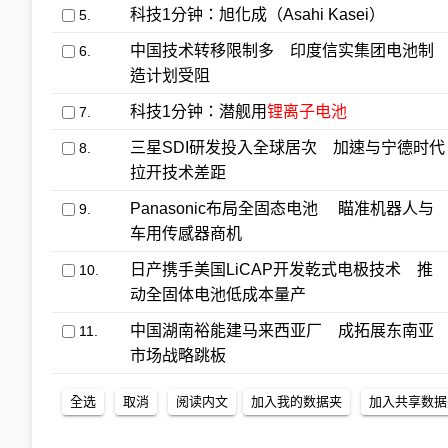
科技1分钟：旭化成（Asahi Kasei）
5.
中国技术转移限制多 印度信实集团电池制
6.
造计划受阻
科技1分钟：潜舰用
锂离子电池
7.
三星SDI研发投入全球居次 加速与宁德时代
8.
拉开技术差距
Panasonic布局全固态电池 瞄准机器人与
9.
车用传感器商机
日产携手美国LiCAP开发乾式电极技术 推
10.
动全固体电池低成本量产
中国湖南裕能建马来西亚厂 成拓展东南亚
11.
市场战略跳板