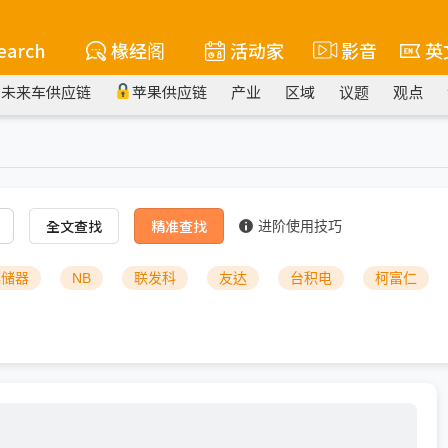
earch
椽经阁
活动家
影音
英
未来车供应链
苹果供应链
产业
区域
议题
观点
全文查找
精准查找
进阶使用技巧
存储器
NB
联发科
友达
台积电
柯富仁