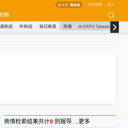
评估申请
登入
繁体版
简体版
文网
漫新闻
听新闻
每日椽真
商情
AI EXPO Taiwan
COM
商情
检索结果共计
0
则报导 ...
更多