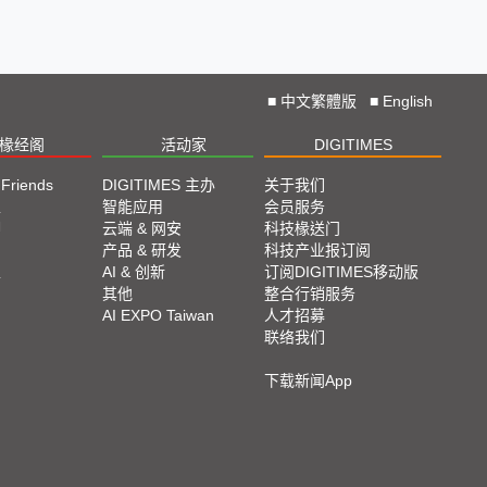
■
中文繁體版
■
English
椽经阁
活动家
DIGITIMES
 Friends
DIGITIMES 主办
关于我们
栏
智能应用
会员服务
脚
云端 & 网安
科技椽送门
产品 & 研发
科技产业报订阅
栏
AI & 创新
订阅DIGITIMES移动版
其他
整合行销服务
AI EXPO Taiwan
人才招募
联络我们
下载新闻App