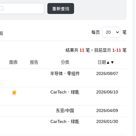
重新查找
每页
笔
阁
结果共
11
笔，目前显示
1-11
笔
图表
报告
分类
日期
▲
▼
半导体．零组件
2026/08/07
CarTech．绿能
2026/06/10
东亚/中国
2026/04/09
CarTech．绿能
2026/01/30