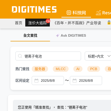
科技网
Res
259
首页
涨价大追踪
《百年，并不孤寂》产业导读
全文查找
Ask DIGITIMES
热门查找
服务器
MLCC
AI
PCB
～
区间设定
您正使用「精准查找」，
查找："锂离子电池"