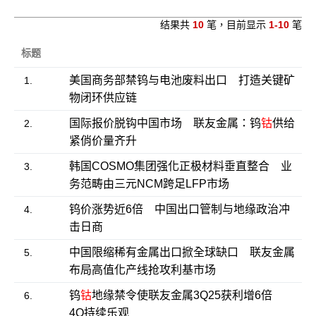
结果共
10
笔，目前显示
1-10
笔
标题
美国商务部禁钨与电池废料出口 打造关键矿
1.
物闭环供应链
国际报价脱钩中国市场 联友金属：钨
钴
供给
2.
紧俏价量齐升
韩国COSMO集团强化正极材料垂直整合 业
3.
务范畴由三元NCM跨足LFP市场
钨价涨势近6倍 中国出口管制与地缘政治冲
4.
击日商
中国限缩稀有金属出口掀全球缺口 联友金属
5.
布局高值化产线抢攻利基市场
钨
钴
地缘禁令使联友金属3Q25获利增6倍
6.
4Q持续乐观