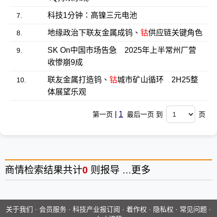
科技1分钟：高镍三元电池
7.
地缘政治下联友金属成钨、
钴
供应链关键角色
8.
SK On中国市场告急 2025年上半常州厂营
9.
收惨崩9成
联友金属打造钨、
钴
城市矿山循环 2H25整
10.
体展望乐观
|
1
第一页
最后一页 到
页
商情
检索结果共计
0
则报导 ...
更多
关于我们
·
会员服务
·
科技产业报订阅
·
着作权
·
隐私权
·
常见问题
·