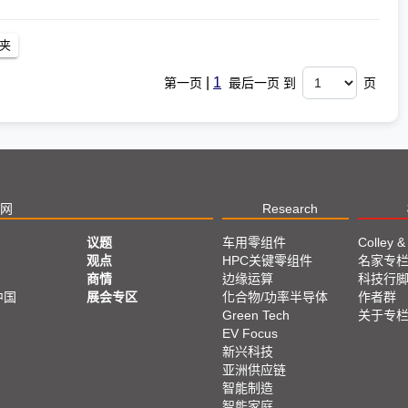
|
1
第一页
最后一页 到
页
网
Research
议题
车用零组件
Colley &
观点
HPC关键零组件
名家专
商情
边缘运算
科技行
中国
展会专区
化合物/功率半导体
作者群
Green Tech
关于专
EV Focus
新兴科技
亚洲供应链
智能制造
智能家庭