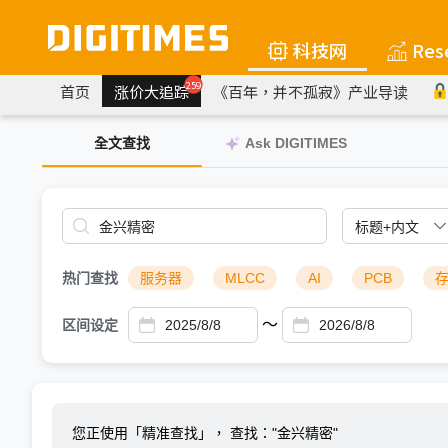
科技网
Res
259
首页
涨价大追踪
《百年，并不孤寂》产业导读
全文查找
Ask DIGITIMES
热门查找
服务器
MLCC
AI
PCB
～
区间设定
您正使用「精准查找」，
查找："金兴精密"