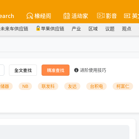
earch
椽经阁
活动家
影音
英
未来车供应链
苹果供应链
产业
区域
议题
观点
全文查找
精准查找
进阶使用技巧
存储器
NB
联发科
友达
台积电
柯富仁