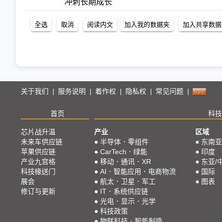
冲刺长期成长
关于我们
服务说明
着作权
隐私权
常见问题
|
|
|
|
|
首页
科技
芯片战升温
产业
区域
未来车供应链
●
半导体．零组件
●
东南亚
苹果供应链
●
CarTech．绿能
●
印度
产业九宫格
●
移动．通讯．XR
●
东亚/
科技椽送门
●
AI．智能应用．电商物流
●
国际
展会
●
航太．卫星．军工
●
图表
修订与更新
●
IT．系统供应链
●
光电．显示．光学
●
科技政策
●
物联科技．智能制造