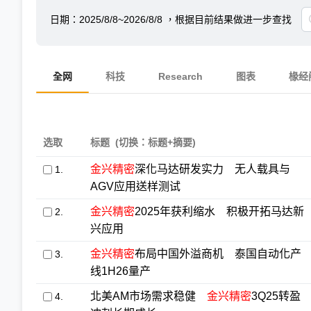
日期：
2025/8/8~2026/8/8
，根据目前结果做进一步查找
全网
科技
Research
图表
椽经
选取
标题
(切换：标题+摘要)
金兴精密
深化马达研发实力 无人载具与
1.
AGV应用送样测试
金兴精密
2025年获利缩水 积极开拓马达新
2.
兴应用
金兴精密
布局中国外溢商机 泰国自动化产
3.
线1H26量产
北美AM市场需求稳健
金兴精密
3Q25转盈
4.