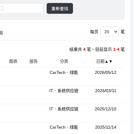
重新查找
每页
笔
阁
结果共
4
笔，目前显示
1-4
笔
图表
报告
分类
日期
▲
▼
CarTech．绿能
2026/05/12
IT．系统供应链
2026/03/11
IT．系统供应链
2025/12/10
CarTech．绿能
2025/11/14