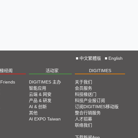
■
中文繁體版
■
English
椽经阁
活动家
DIGITIMES
 Friends
DIGITIMES 主办
关于我们
栏
智能应用
会员服务
脚
云端 & 网安
科技椽送门
产品 & 研发
科技产业报订阅
栏
AI & 创新
订阅DIGITIMES移动版
其他
整合行销服务
AI EXPO Taiwan
人才招募
联络我们
下载新闻App