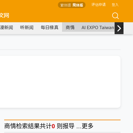
评估申请
登入
繁体版
简体版
文网
漫新闻
听新闻
每日椽真
商情
AI EXPO Taiwan
COM
商情
检索结果共计
0
则报导 ...
更多