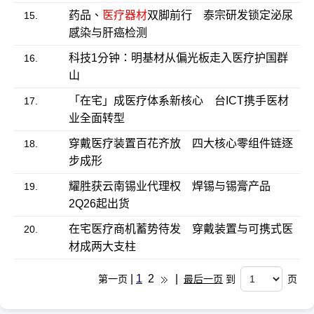
药品、
医疗器材
双脚前行 泰宗研发锁定泌尿
15.
感染与肝癌检测
科技1分钟：明基材从偏光板走入医疗护国群
16.
山
「在宅」成医疗体系新核心 台ICT携手医材
17.
业全面转型
穿戴医疗装置百花齐放 四大核心零组件链逐
18.
步成形
耀胜获云南锡业代理权 焊锡与锡膏产品
19.
2Q26起出货
在宅医疗商机蓄势待发 穿戴装置与可携式医
20.
材成两大支柱
|
1
2
|
第一页
最后一页
到
页