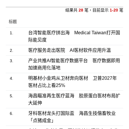
结果共
28
笔，目前显示
1-20
笔
标题
台湾智能医疗拼出海 Medical Taiwan打开国
1.
际能见度
医疗服务走出医院 AI医材软件应用升温
2.
产业共推AI智能医疗数据平台 医疗数据即用
3.
加速商用化落地
明基材小金鸡从卫材奔向医材 卫普2027年
4.
医材占比上看25%
海昌瞄准再生医疗蓝海 胶原蛋白医材布局扩
5.
大延伸
牙科医材龙头打国际盃 海昌生技偕畜牧业
6.
「点猪成金」