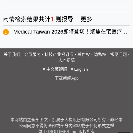
商情
检索结果共计
1
则报导 ...
更多
Medical Taiwan 2026即将登场！聚焦在宅医疗与智能照护新时代
关于我们
·
会员服务
·
科技产业报订阅
·
着作权
·
隐私权
·
常见问题
·
人才招募
■
中文繁體版
■
English
下载新闻App
本网站内之全部图文，系属于大椽股份有限公司所有，非经本
公司同意不得将全部或部分内容转载于任何形式之媒
体 © DIGITIMES Inc. 版权所有