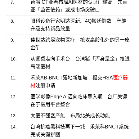
台湾ICT业者布局AI医材的认证门槛高 东南
7.
亚「监管依赖」或成市场突破口
眼科设备行家明达医新厂4Q搬迁倒数 产能
8.
升级支持新品放量
佳世达跨足宠物医疗 抢攻高龄化外的另一座
9.
金矿
从餐桌走向手术台 台湾猪「浑身是金」抢进
10.
高端医材
禾荣AB-BNCT落地新加坡 提交HSA
医疗器
11.
材
注册申请
医学影像Edge AI迈向临床导入期 台厂关键
12.
在于医用平台整合
太医不强塞产能 布局北美成长动能
13.
台湾抗癌黑科技再下一城 禾荣科BNCT系统
14.
完成关键拼图