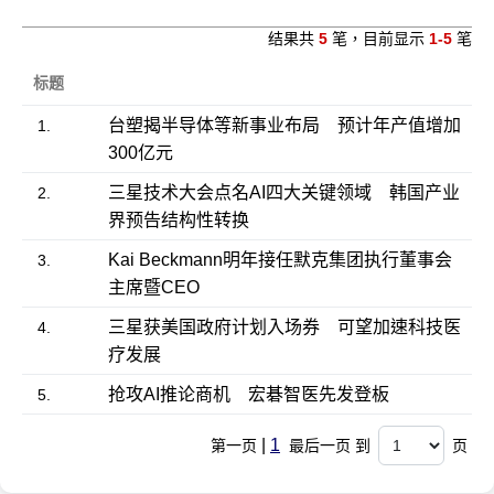
结果共
5
笔，目前显示
1-5
笔
标题
台塑揭半导体等新事业布局 预计年产值增加
1.
300亿元
三星技术大会点名AI四大关键领域 韩国产业
2.
界预告结构性转换
Kai Beckmann明年接任默克集团执行董事会
3.
主席暨CEO
三星获美国政府计划入场券 可望加速科技医
4.
疗发展
抢攻AI推论商机 宏碁智医先发登板
5.
|
1
第一页
最后一页 到
页