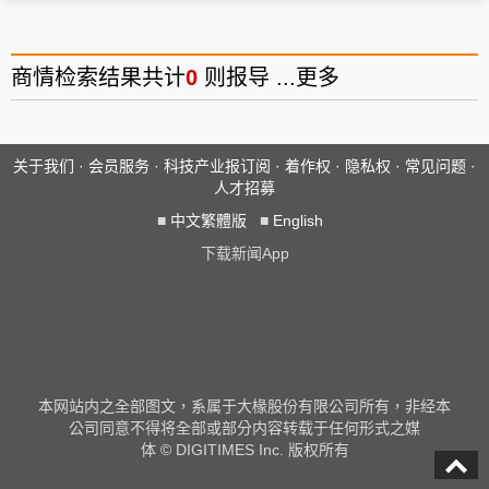
商情
检索结果共计
0
则报导 ...
更多
关于我们
·
会员服务
·
科技产业报订阅
·
着作权
·
隐私权
·
常见问题
·
人才招募
■
中文繁體版
■
English
下载新闻App
本网站内之全部图文，系属于大椽股份有限公司所有，非经本
公司同意不得将全部或部分内容转载于任何形式之媒
体 © DIGITIMES Inc. 版权所有