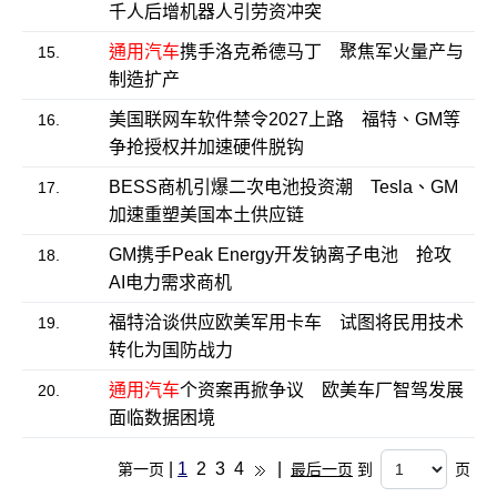
千人后增机器人引劳资冲突
通用汽车
携手洛克希德马丁 聚焦军火量产与
15.
制造扩产
美国联网车软件禁令2027上路 福特、GM等
16.
争抢授权并加速硬件脱钩
BESS商机引爆二次电池投资潮 Tesla、GM
17.
加速重塑美国本土供应链
GM携手Peak Energy开发钠离子电池 抢攻
18.
AI电力需求商机
福特洽谈供应欧美军用卡车 试图将民用技术
19.
转化为国防战力
通用汽车
个资案再掀争议 欧美车厂智驾发展
20.
面临数据困境
|
1
2
3
4
|
第一页
最后一页
到
页