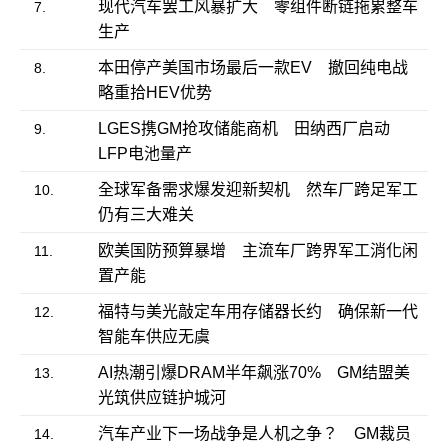
现代汽车罢工风暴扩大 零组件断链拖累整车
7.
生产
本田停产美国市场最后一款EV 撤回纯电战
8.
略重拾HEV优势
LGES携GM抢攻储能商机 田纳西厂启动
9.
LFP电池量产
全球军备需求爆发迎新契机 然车厂跨足军工
10.
仍有三大难关
欧美国防预算暴增 主流车厂跨界军工消化闲
11.
置产能
福特与美光敲定车用存储器长约 确保新一代
12.
智能车供应无虞
AI热潮引爆DRAM半年飙涨70% GM结盟美
13.
光筑供应链护城河
汽车产业下一场战争是人机之争？ GM裁员
14.