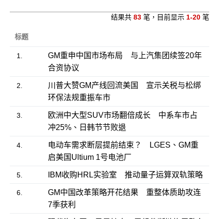
结果共
83
笔，目前显示
1-20
笔
标题
GM重申中国市场布局 与上汽集团续签20年
1.
合资协议
川普大赞GM产线回流美国 宣示关税与松绑
2.
环保法规重振车市
欧洲中大型SUV市场翻倍成长 中系车市占
3.
冲25%、日韩节节败退
电动车需求断层提前结束？ LGES、GM重
4.
启美国Ultium 1号电池厂
IBM收购HRL实验室 推动量子运算双轨策略
5.
GM中国改革策略开花结果 重整体质助攻连
6.
7季获利