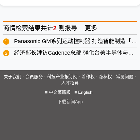
商情
检索结果共计
2
则报导 ...
更多
Panasonic GM系列运动控制器 打造智能制造「All in one」新标准
经济部长拜访Cadence总部 强化台美半导体与AI设计合作
关于我们
·
会员服务
·
科技产业报订阅
·
着作权
·
隐私权
·
常见问题
·
人才招募
■
中文繁體版
■
English
下载新闻App