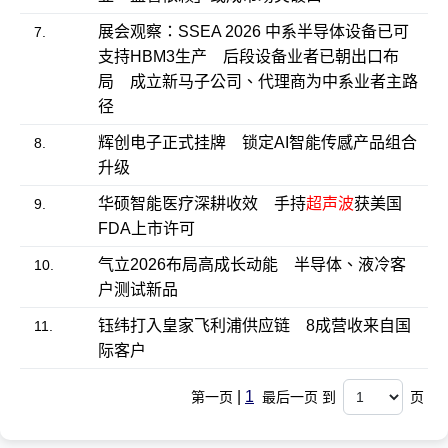
展会观察：SSEA 2026 中系半导体设备已可
7.
支持HBM3生产 后段设备业者已朝出口布
局 成立新马子公司、代理商为中系业者主路
径
辉创电子正式挂牌 锁定AI智能传感产品组合
8.
升级
华硕智能医疗深耕收效 手持
超声波
获美国
9.
FDA上市许可
气立2026布局高成长动能 半导体、液冷客
10.
户测试新品
钰纬打入皇家飞利浦供应链 8成营收来自国
11.
际客户
|
1
第一页
最后一页 到
页