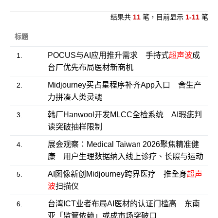
结果共
11
笔，目前显示
1-11
笔
标题
POCUS与AI应用推升需求 手持式
超声波
成
1.
台厂优先布局医材新商机
Midjourney买占星程序补齐App入口 舍生产
2.
力拼凑人类灵魂
韩厂Hanwool开发MLCC全检系统 AI瑕疵判
3.
读突破抽样限制
展会观察：Medical Taiwan 2026聚焦精准健
4.
康 用户生理数据纳入线上诊疗、长照与运动
AI图像新创Midjourney跨界医疗 推全身
超声
5.
波
扫描仪
台湾ICT业者布局AI医材的认证门槛高 东南
6.
亚「监管依赖」或成市场突破口