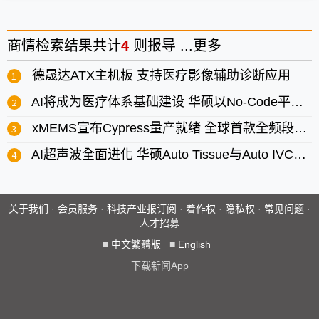
商情
检索结果共计
4
则报导 ...
更多
德晟达ATX主机板 支持医疗影像辅助诊断应用
AI将成为医疗体系基础建设 华硕以No-Code平台加速预防医疗落地
xMEMS宣布Cypress量产就绪 全球首款全频段MEMS扬声器应用于无线耳机
AI超声波全面进化 华硕Auto Tissue与Auto IVC打开临床智能篇章
关于我们
·
会员服务
·
科技产业报订阅
·
着作权
·
隐私权
·
常见问题
·
人才招募
■
中文繁體版
■
English
下载新闻App