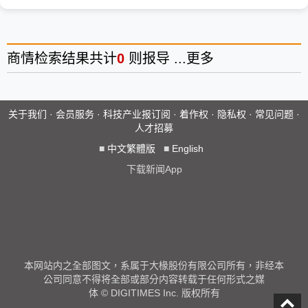
商情
检索结果共计
0
则报导 ...
更多
关于我们
·
会员服务
·
科技产业报订阅
·
着作权
·
隐私权
·
常见问题
·
人才招募
■
中文繁體版
■
English
下载新闻App
本网站内之全部图文，系属于大椽股份有限公司所有，非经本
公司同意不得将全部或部分内容转载于任何形式之媒
体 © DIGITIMES Inc. 版权所有