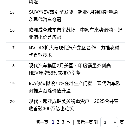
风险
SUV与EV双引擎发威 起亚4月韩国销量逆
15.
袭现代汽车夺冠
欧洲成全球车市主战场 中系车来势汹汹、起
16.
亚缩小价差应战
NVIDIA扩大与现代汽车集团合作 力推次时
17.
代自驾技术
现代汽车集团2月美国、印度销量齐创高
18.
HEV年增56%成核心引擎
IAA修法拟设70%在地生产门槛 现代汽车欧
19.
洲据点战略价值升温
现代、起亚成韩美关税重灾户 2025合并营
20.
收首破300万亿也难笑
|
1
2
3
|
第一页
最后一页
到
页