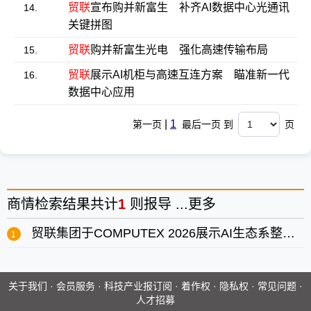
贸联
宣布购并新富生 补齐AI数据中心光通讯
14.
关键拼图
贸联
购并新富生光电 强化高速传输布局
15.
贸联
展示AI机柜与高速互连方案 瞄准新一代
16.
数据中心应用
|
1
第一页
最后一页 到
页
商情
检索结果共计
1
则报导 ...
更多
贸联集团于COMPUTEX 2026展示AI生态系整合互连解决方案
关于我们
·
会员服务
·
科技产业报订阅
·
着作权
·
隐私权
·
常见问题
·
人才招募