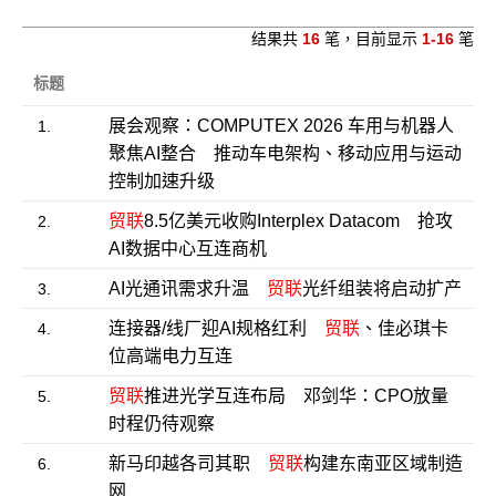
结果共
16
笔，目前显示
1-16
笔
标题
展会观察：COMPUTEX 2026 车用与机器人
1.
聚焦AI整合 推动车电架构、移动应用与运动
控制加速升级
贸联
8.5亿美元收购Interplex Datacom 抢攻
2.
AI数据中心互连商机
AI光通讯需求升温
贸联
光纤组装将启动扩产
3.
连接器/线厂迎AI规格红利
贸联
、佳必琪卡
4.
位高端电力互连
贸联
推进光学互连布局 邓剑华：CPO放量
5.
时程仍待观察
新马印越各司其职
贸联
构建东南亚区域制造
6.
网