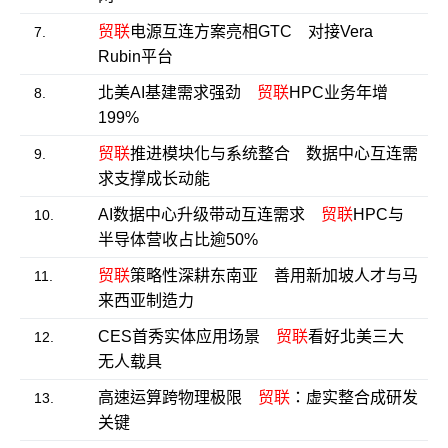
贸联
电源互连方案亮相GTC 对接Vera
7.
Rubin平台
北美AI基建需求强劲
贸联
HPC业务年增
8.
199%
贸联
推进模块化与系统整合 数据中心互连需
9.
求支撑成长动能
AI数据中心升级带动互连需求
贸联
HPC与
10.
半导体营收占比逾50%
贸联
策略性深耕东南亚 善用新加坡人才与马
11.
来西亚制造力
CES首秀实体应用场景
贸联
看好北美三大
12.
无人载具
高速运算跨物理极限
贸联
：虚实整合成研发
13.
关键