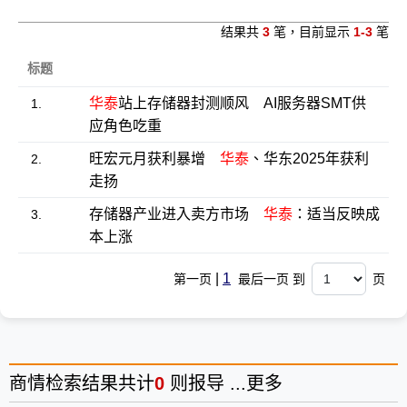
结果共
3
笔，目前显示
1-3
笔
标题
华泰
站上存储器封测顺风 AI服务器SMT供
1.
应角色吃重
旺宏元月获利暴增
华泰
、华东2025年获利
2.
走扬
存储器产业进入卖方市场
华泰
：适当反映成
3.
本上涨
|
1
第一页
最后一页 到
页
商情
检索结果共计
0
则报导 ...
更多