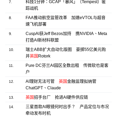
科技1分钟：GCAP「暴风」（Tempest）匿
7.
踪战机
FAA推动航空监管改革 加速eVTOL与超音
8.
速飞机部署
CuspAI获Jeff Bezos加持 携NVIDIA、Meta
9.
打造AI新材料联盟
瑞士ABB扩大自动化版图 豪掷55亿美元购
10.
并
英国
Rotork
Pure DC芬兰AI园区全数出租 传微软也是客
11.
户
AI理财无法可管
英国
金融监理拟纳管
12.
ChatGPT、Claude
英国
招手台厂 抢进AI硬件供应链
13.
三星首款AI眼镜何时出手？ 产品定位与市况
14.
牵动发布时机