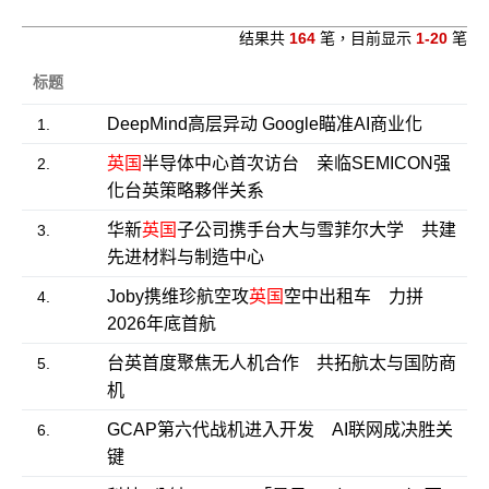
结果共
164
笔，目前显示
1-20
笔
标题
DeepMind高层异动 Google瞄准AI商业化
1.
英国
半导体中心首次访台 亲临SEMICON强
2.
化台英策略夥伴关系
华新
英国
子公司携手台大与雪菲尔大学 共建
3.
先进材料与制造中心
Joby携维珍航空攻
英国
空中出租车 力拼
4.
2026年底首航
台英首度聚焦无人机合作 共拓航太与国防商
5.
机
GCAP第六代战机进入开发 AI联网成决胜关
6.
键