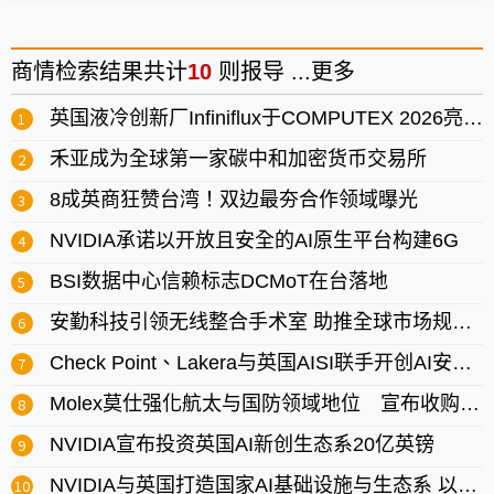
商情
检索结果共计
10
则报导 ...
更多
英国液冷创新厂Infiniflux于COMPUTEX 2026亮相下一代散热技术
禾亚成为全球第一家碳中和加密货币交易所
8成英商狂赞台湾！双边最夯合作领域曝光
NVIDIA承诺以开放且安全的AI原生平台构建6G
BSI数据中心信赖标志DCMoT在台落地
安勤科技引领无线整合手术室 助推全球市场规模估2030年逼近40.6亿美元
Check Point、Lakera与英国AISI联手开创AI安全新标竿
Molex莫仕强化航太与国防领域地位 宣布收购Smiths Interconnect
NVIDIA宣布投资英国AI新创生态系20亿英镑
NVIDIA与英国打造国家AI基础设施与生态系 以推动创新、经济成长与就业