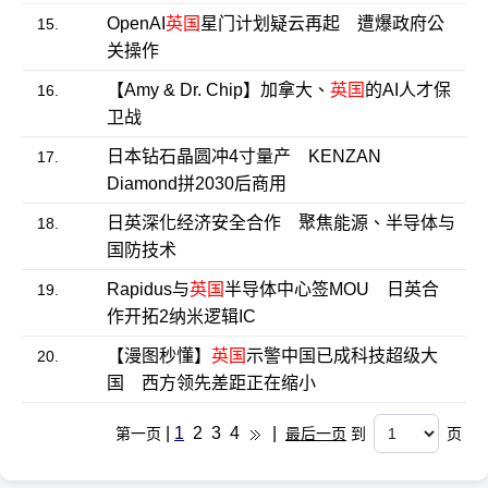
OpenAI
英国
星门计划疑云再起 遭爆政府公
15.
关操作
【Amy & Dr. Chip】加拿大、
英国
的AI人才保
16.
卫战
日本钻石晶圆冲4寸量产 KENZAN
17.
Diamond拼2030后商用
日英深化经济安全合作 聚焦能源、半导体与
18.
国防技术
Rapidus与
英国
半导体中心签MOU 日英合
19.
作开拓2纳米逻辑IC
【漫图秒懂】
英国
示警中国已成科技超级大
20.
国 西方领先差距正在缩小
|
1
2
3
4
|
第一页
最后一页
到
页