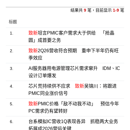
结果共
9
笔，目前显示
1-9
笔
标题
致新
坦言PMIC客户需求大于供给 「抢晶
1.
圆」成首要之务
致新
2Q26营收符合预期 重申下半年仍有旺
2.
季效应
AI服务器用电源管理芯片需求窜升 IDM、IC
3.
设计订单爆发
芯片荒持续供不应求
致新
吴锦川：将跟进
4.
PMIC同业涨价信号
致新
PMIC价格「敌不动我不动」 预估今年
5.
PC需求仍有望转好
台系模拟IC营收1Q表现各异 抓稳两大业务
6.
拓展成2026营运关键