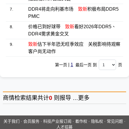
DDR4将走向利基市场
致新
积极布局DDR5
7.
PMIC
价格已到好球带
致新
看好2026年DDR5、
8.
DDR4需求黄金交叉
致新
估下半年恐无旺季效应 关税影响待观察
9.
客户尚无动作
|
1
第一页
最后一页 到
页
商情
检索结果共计
0
则报导 ...
更多
关于我们
·
会员服务
·
科技产业报订阅
·
着作权
·
隐私权
·
常见问题
·
人才招募