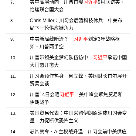
美中高层动向 川普首曝
习近平
9月底访美、
7.
恰逢联合国大会
Chris Miller：川习会后暂科技休兵 中美布
8.
局下一轮供应链角力
中美新局藏暗流？
习近平
划定3年战略框
9.
架、川普两手空
川普带领美企梦幻队伍访中
习近平
承诺中国
10.
大门愈开愈大
川习会预作热身 何立峰、美国财长首尔展开
11.
贸易会谈
川普14日会晤
习近平
美中峰会聚焦贸易和
12.
伊朗战争
美国贸易代表：中国采购伊朗原油成川习会变
13.
量 力促断供恐怖主义
芯片禁令、AI主权战升温 川习会前中美供应
14.