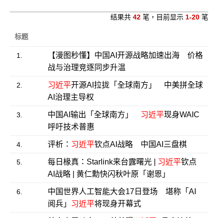
结果共
42
笔，目前显示
1-20
笔
标题
【漫图秒懂】中国AI开源战略加速出海 价格
1.
战与治理竞逐同步升温
习近平
开源AI拉拢「全球南方」 中美拼全球
2.
AI治理主导权
中国AI输出「全球南方」
习近平
现身WAIC
3.
呼吁技术普惠
评析：
习近平
钦点AI战略 中国AI三盘棋
4.
每日椽真：Starlink来台露曙光 |
习近平
钦点
5.
AI战略 | 黄仁勳快闪秋叶原「谢恩」
中国世界人工智能大会17日登场 堪称「AI
6.
阅兵」
习近平
将现身开幕式