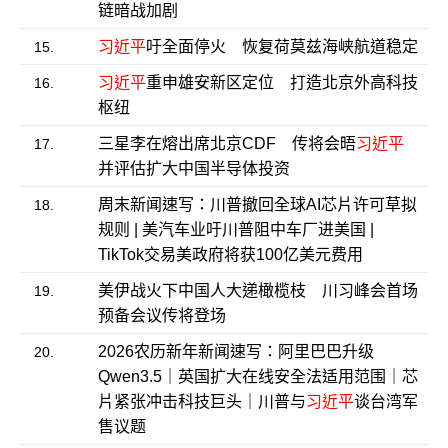
链暗战加剧
习近平
吁全面停火 恢复荷莫兹海峡航道稳定
15.
习近平
重申雄安新区定位 打造北京外高科技
16.
枢纽
三星李在熔出席北京CDF 传将会晤
习近平
17.
并评估扩大中国半导体投资
周末新闻速写：川普撤回全球AI芯片许可草拟
18.
规则 | 美汽车业吁川普阻中车厂进美国 |
TikTok交易美政府将获100亿美元费用
美伊战火下中国人大递橄榄枝 川习峰会首场
19.
预备会议传将登场
2026农历新年新闻速写：阿里巴巴升级
20.
Qwen3.5｜英国扩大在线安全法适用范围｜芯
片紧张冲击科技巨头｜川普与
习近平
谈台湾军
售议题