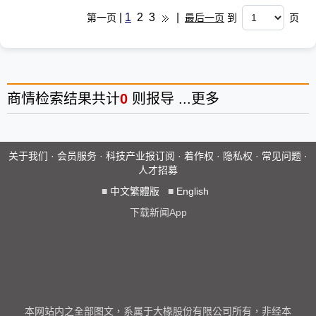
|
1
2
3
|
第一页
最后一页
到
页
商情
检索结果共计
0
则报导 ...
更多
关于我们
·
会员服务
·
科技产业报订阅
·
着作权
·
隐私权
·
常见问题
·
人才招募
■
中文繁體版
■
English
下载新闻App
本网站内之全部图文，系属于大椽股份有限公司所有，非经本