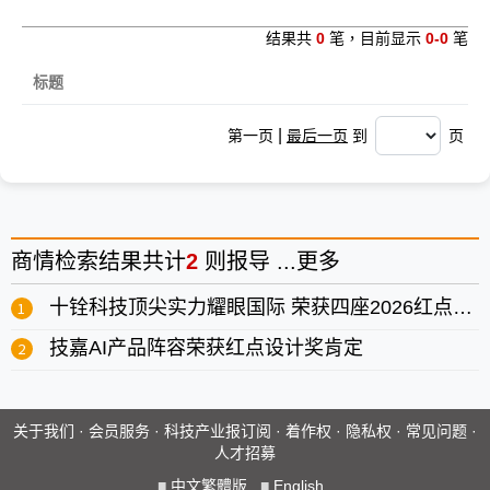
结果共
0
笔，目前显示
0-0
笔
标题
|
第一页
最后一页
到
页
商情
检索结果共计
2
则报导 ...
更多
十铨科技顶尖实力耀眼国际 荣获四座2026红点设计大奖
技嘉AI产品阵容荣获红点设计奖肯定
关于我们
·
会员服务
·
科技产业报订阅
·
着作权
·
隐私权
·
常见问题
·
人才招募
■
中文繁體版
■
English