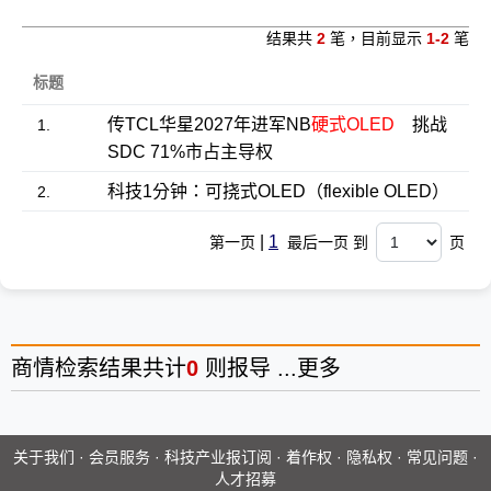
结果共
2
笔，目前显示
1-2
笔
标题
传TCL华星2027年进军NB
硬式OLED
挑战
1.
SDC 71%市占主导权
科技1分钟：可挠式OLED（flexible OLED）
2.
|
1
第一页
最后一页 到
页
商情
检索结果共计
0
则报导 ...
更多
关于我们
·
会员服务
·
科技产业报订阅
·
着作权
·
隐私权
·
常见问题
·
人才招募