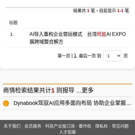
结果共
1
笔，目前显示
1-1
笔
标题
AI导入重构企业营运模式 台湾
玳能
AI EXPO
1.
展跨域整合解方
|
1
第一页
最后一页 到
页
商情
检索结果共计
1
则报导 ...
更多
Dynabook驾驭AI应用多面向布局 协助企业掌握成长动能
关于我们
·
会员服务
·
科技产业报订阅
·
着作权
·
隐私权
·
常见问题
·
人才招募