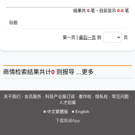
结果共
0
笔，目前显示
0-0
笔
标题
|
第一页
最后一页
到
页
商情
检索结果共计
0
则报导 ...
更多
关于我们
·
会员服务
·
科技产业报订阅
·
着作权
·
隐私权
·
常见问题
·
人才招募
■
中文繁體版
■
English
下载新闻App