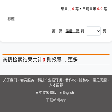
结果共
0
笔，目前显示
0-0
笔
标题
|
第一页
最后一页
到
页
商情
检索结果共计
0
则报导 ...
更多
关于我们
·
会员服务
·
科技产业报订阅
·
着作权
·
隐私权
·
常见问题
·
人才招募
■
中文繁體版
■
English
下载新闻App