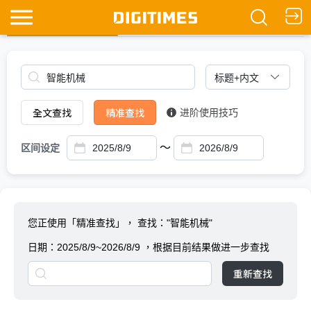
全文查找
Ask DIGITIMES
全文查找
精准查找
进阶使用技巧
～
区间设定
您正使用「精准查找」，
查找："智能机械"
日期：
2025/8/9~2026/8/9
，根据目前结果做进一步查找
重新查找