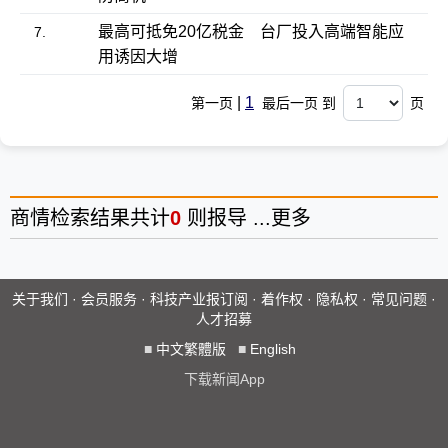
最高可抵免20亿税金 台厂投入高端智能应
7.
用诱因大增
|
1
第一页
最后一页 到
页
商情
检索结果共计
0
则报导 ...
更多
关于我们
·
会员服务
·
科技产业报订阅
·
着作权
·
隐私权
·
常见问题
·
人才招募
■
中文繁體版
■
English
下载新闻App