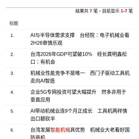
结果共
7
笔，目前显示
1-7
笔
标题
AI与半导体需求支撑 台经院：电子机械业看
1.
2H26审慎乐观
台湾2026年GDP可望破10% 经长龚明鑫松
2.
口：有机会
机械业性能竞争不是唯一 西门子驱动工具机
3.
走向AI智造
企业5G专网投资可望大幅提升 然多非用于
4.
垂直应用
AI带动机械业连9个月正成长 工具机两样情
5.
出口额砍半
台湾发展
智能机械
具优势 机械业大老看好国
6.
防商机