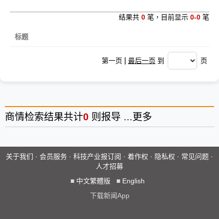
结果共
0
笔，目前显示
0-0
笔
标题
|
第一页
最后一页
到
页
商情
检索结果共计
0
则报导 ...
更多
关于我们
·
会员服务
·
科技产业报订阅
·
着作权
·
隐私权
·
常见问题
·
人才招募
■
中文繁體版
■
English
下载新闻App