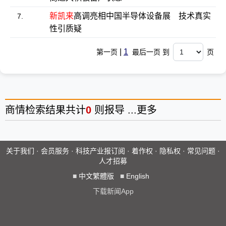
新凯来
高调亮相中国半导体设备展 技术真实
7.
性引质疑
|
1
第一页
最后一页 到
页
商情
检索结果共计
0
则报导 ...
更多
关于我们
·
会员服务
·
科技产业报订阅
·
着作权
·
隐私权
·
常见问题
·
人才招募
■
中文繁體版
■
English
下载新闻App