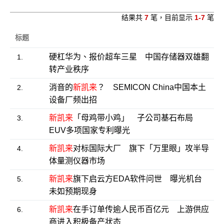
结果共
7
笔，目前显示
1-7
笔
标题
硬杠华为、报价超车三星 中国存储器双雄翻
1.
转产业秩序
消音的
新凯来
？ SEMICON China中国本土
2.
设备厂频出招
新凯来
「母鸡带小鸡」 子公司基石布局
3.
EUV多项国家专利曝光
新凯来
对标国际大厂 旗下「万里眼」攻半导
4.
体量测仪器市场
新凯来
旗下启云方EDA软件问世 曝光机台
5.
未如预期现身
新凯来
在手订单传逾人民币百亿元 上游供应
6.
商进入积极备产状态