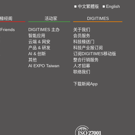
■
中文繁體版
■
English
椽经阁
活动家
DIGITIMES
 Friends
DIGITIMES 主办
关于我们
栏
智能应用
会员服务
脚
云端 & 网安
科技椽送门
产品 & 研发
科技产业报订阅
栏
AI & 创新
订阅DIGITIMES移动版
其他
整合行销服务
AI EXPO Taiwan
人才招募
联络我们
下载新闻App