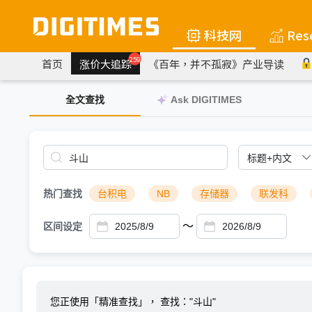
科技网
Res
259
首页
涨价大追踪
《百年，并不孤寂》产业导读
全文查找
Ask DIGITIMES
热门查找
台积电
NB
存储器
联发科
～
区间设定
您正使用「精准查找」，
查找："斗山"