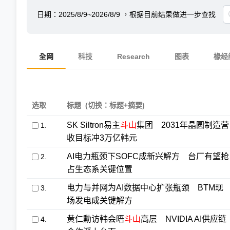
日期：
2025/8/9~2026/8/9
，根据目前结果做进一步查找
全网
科技
Research
图表
椽经
选取
标题
(切换：标题+摘要)
SK Siltron易主
斗山
集团 2031年晶圆制造营
1.
收目标冲3万亿韩元
AI电力瓶颈下SOFC成新兴解方 台厂有望抢
2.
占生态系关键位置
电力与并网为AI数据中心扩张瓶颈 BTM现
3.
场发电成关键解方
黄仁勳访韩会晤
斗山
高层 NVIDIA AI供应链
4.