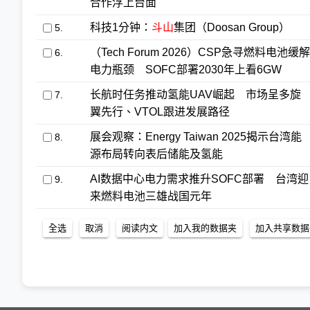
合作浮上台面
科技1分钟：
斗山
集团（Doosan Group）
5.
（Tech Forum 2026）CSP急寻燃料电池缓解
6.
电力瓶颈 SOFC部署2030年上看6GW
长航时任务推动氢能UAV崛起 市场呈多旋
7.
翼先行、VTOL跟进发展路径
展会观察：Energy Taiwan 2025揭示台湾能
8.
源布局转向表后储能及氢能
AI数据中心电力需求推升SOFC部署 台湾迎
9.
来燃料电池三雄战国元年