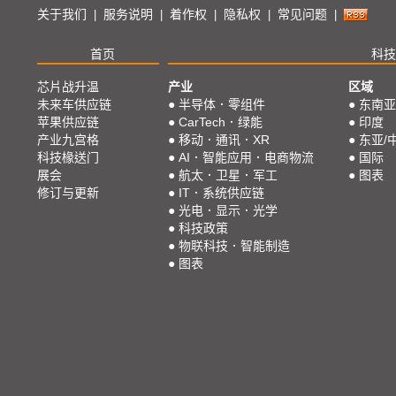
关于我们
服务说明
着作权
隐私权
常见问题
|
|
|
|
|
首页
科技
芯片战升温
产业
区域
未来车供应链
●
半导体．零组件
●
东南亚
苹果供应链
●
CarTech．绿能
●
印度
产业九宫格
●
移动．通讯．XR
●
东亚/
科技椽送门
●
AI．智能应用．电商物流
●
国际
展会
●
航太．卫星．军工
●
图表
修订与更新
●
IT．系统供应链
●
光电．显示．光学
●
科技政策
●
物联科技．智能制造
●
图表