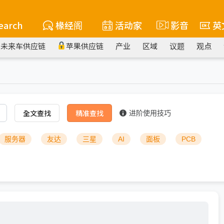
earch
椽经阁
活动家
影音
英
未来车供应链
苹果供应链
产业
区域
议题
观点
全文查找
精准查找
进阶使用技巧
服务器
友达
三星
AI
面板
PCB