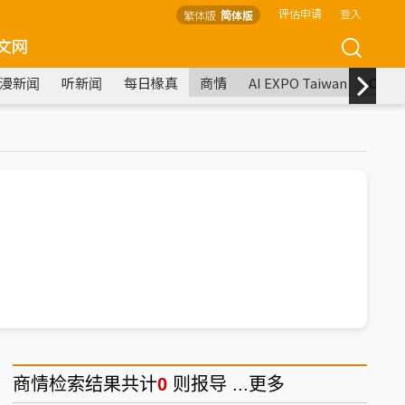
评估申请
登入
繁体版
简体版
文网
漫新闻
听新闻
每日椽真
商情
AI EXPO Taiwan
COM
商情
检索结果共计
0
则报导 ...
更多