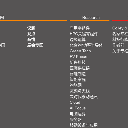
网
Research
议题
车用零组件
Colley &
观点
HPC关键零组件
名家专
商情
边缘运算
科技行
中国
展会专区
化合物/功率半导体
作者群
Green Tech
关于专
EV Focus
新兴科技
亚洲供应链
智能制造
智能家庭
物联网
宽频与无线
次时代移动通讯
Cloud
AI Focus
电脑运算
服务器
移动设备与应用