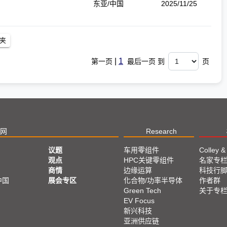
东亚/中国
2025/11/25
|
1
第一页
最后一页 到
页
网
Research
议题
车用零组件
Colley &
观点
HPC关键零组件
名家专
商情
边缘运算
科技行
中国
展会专区
化合物/功率半导体
作者群
Green Tech
关于专
EV Focus
新兴科技
亚洲供应链