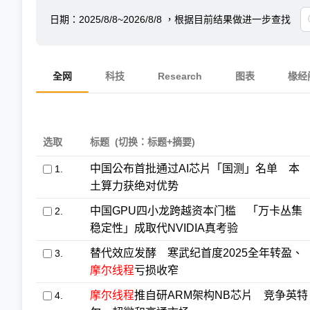
日期：
2025/8/8~2026/8/8
，根据目前结果做进一步查找
全网
科技
Research
图表
椽经
选取
标题
(切换：标题+摘要)
中国公布首批通过AI芯片「国测」名单 本
1.
土算力获绝对优势
中国GPU四小龙跨越资本门槛 「万卡丛集
2.
稳定性」成取代NVIDIA真考验
替代效应发酵 寒武纪首度2025全年转盈、
3.
摩尔线程
亏损收窄
摩尔线程
推自研ARM架构NB芯片 竞争英特
4.