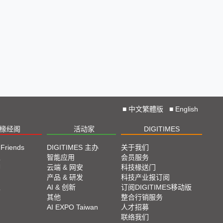
■
中文繁體版
■
English
椽经阁
活动家
DIGITIMES
 Friends
DIGITIMES 主办
关于我们
栏
智能应用
会员服务
脚
云端 & 网安
科技椽送门
产品 & 研发
科技产业报订阅
栏
AI & 创新
订阅DIGITIMES移动版
其他
整合行销服务
AI EXPO Taiwan
人才招募
联络我们