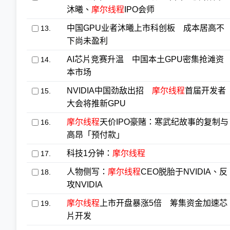
沐曦、
摩尔线程
IPO会师
中国GPU业者沐曦上市科创板 成本居高不
13.
下尚未盈利
AI芯片竞赛升温 中国本土GPU密集抢滩资
14.
本市场
NVIDIA中国劲敌出招
摩尔线程
首届开发者
15.
大会将推新GPU
摩尔线程
天价IPO豪赌：寒武纪故事的复制与
16.
高昂「预付款」
科技1分钟：
摩尔线程
17.
人物侧写：
摩尔线程
CEO脱胎于NVIDIA、反
18.
攻NVIDIA
摩尔线程
上市开盘暴涨5倍 筹集资金加速芯
19.
片开发