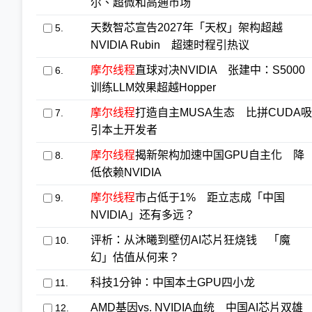
尔、超微和高通市场
天数智芯宣告2027年「天权」架构超越
5.
NVIDIA Rubin 超速时程引热议
摩尔线程
直球对决NVIDIA 张建中：S5000
6.
训练LLM效果超越Hopper
摩尔线程
打造自主MUSA生态 比拼CUDA吸
7.
引本土开发者
摩尔线程
揭新架构加速中国GPU自主化 降
8.
低依赖NVIDIA
摩尔线程
市占低于1% 距立志成「中国
9.
NVIDIA」还有多远？
评析：从沐曦到壁仞AI芯片狂烧钱 「魔
10.
幻」估值从何来？
科技1分钟：中国本土GPU四小龙
11.
AMD基因vs. NVIDIA血统 中国AI芯片双雄
12.