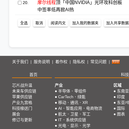
摩尔线程
顶「中国NVIDIA」光环攻科创板
20.
中签率低再掀AI热
关于我们
服务说明
着作权
隐私权
常见问题
|
|
|
|
|
首页
科技
芯片战升温
产业
区域
未来车供应链
●
半导体．零组件
●
东南亚
苹果供应链
●
CarTech．绿能
●
印度
产业九宫格
●
移动．通讯．XR
●
东亚/
科技椽送门
●
AI．智能应用．电商物流
●
国际
展会
●
航太．卫星．军工
●
图表
修订与更新
●
IT．系统供应链
●
光电．显示．光学