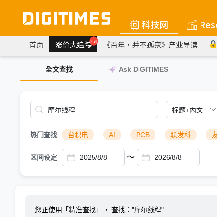
科技网
Res
259
首页
涨价大追踪
《百年，并不孤寂》产业导读
全文查找
Ask DIGITIMES
热门查找
台积电
AI
PCB
联发科
～
区间设定
您正使用「精准查找」，
查找："摩尔线程"