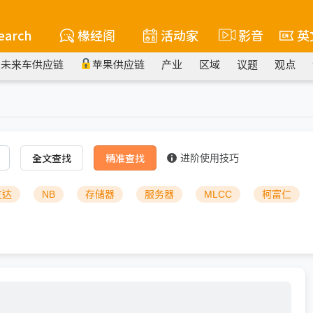
earch
椽经阁
活动家
影音
英
未来车供应链
苹果供应链
产业
区域
议题
观点
全文查找
精准查找
进阶使用技巧
友达
NB
存储器
服务器
MLCC
柯富仁