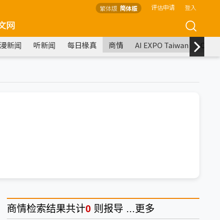
评估申请
登入
繁体版
简体版
文网
漫新闻
听新闻
每日椽真
商情
AI EXPO Taiwan
COM
商情
检索结果共计
0
则报导 ...
更多