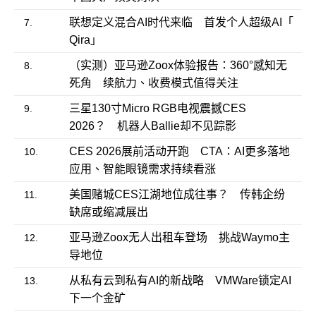
联想定义混合AI时代来临 首发个人超级AI「
7.
Qira」
（实测）亚马逊Zoox体验报告：360°感知无
8.
死角 续航力、收费模式值得关注
三星130寸Micro RGB电视震撼CES
9.
2026？ 机器人Ballie却不见踪影
CES 2026展前活动开跑 CTA：AI更多落地
10.
应用、智能眼镜需求持续看涨
美国赌城CES江湖地位成往事？ 传韩企纷
11.
缺席或缩减展出
亚马逊Zoox无人出租车登场 挑战Waymo主
12.
导地位
从私有云到私有AI的新战略 VMWare锁定AI
13.
下一个金矿