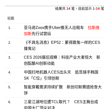
结果共
14
笔，目前显示
1-14
笔
标题
亚马逊Zoox携手Uber推无人出租车
拉斯维
1.
加斯
先行试营运
《不具名消息》EP52：累得跟鬼一样的CES
2.
撞鬼记
CES 2026展后观察：科技产业大者恒大 新
3.
创酝酿AI创新动能
中国扫地机器人CES出头天 追觅接手韩国
4.
SK「C位」引领创新
智能穿戴需求持续扩散 新创切新赛道抢食大
5.
饼
三星江湖地位遭TCL取代？ CES主舞台成
6.
中国大厂顶尖对决