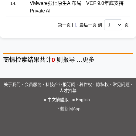
VMware强化原生AI布局 VCF 9.0年底支持
14.
Private AI
|
1
第一页
最后一页 到
页
商情
检索结果共计
0
则报导 ...
更多
关于我们
·
会员服务
·
科技产业报订阅
·
着作权
·
隐私权
·
常见问题
·
人才招募
■
中文繁體版
■
English
下载新闻App