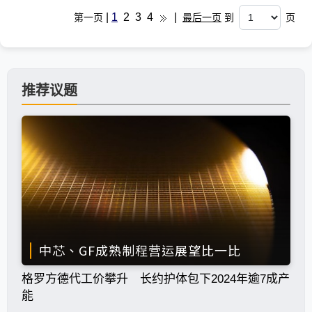
|
1
2
3
4
|
第一页
最后一页
到
页
推荐议题
中芯、GF成熟制程营运展望比一比
格罗方德代工价攀升 长约护体包下2024年逾7成产
能