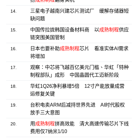
三星电子越南兴建芯片测试厂 缓解存储器短
14.
缺问题
中国传拉拢韩国设备材料商 以
成熟制程
供应
15.
链突围美国管制
日本也要补助
成熟制程
芯片 看准实体AI需求
16.
将增加
观察：中芯将飞越百亿美元门槛、华虹「特种
17.
制程部队」成形 中国晶圆代工迈新阶段
华虹1Q26净利暴增5倍 12寸产能放量成营
18.
运修复关键
台积电卖ARM后减持世界先进 AI时代股权
19.
放手三大意图
用
成熟制程
拼高效能 清大高速传输芯片下线
20.
费用仅7纳米1/10