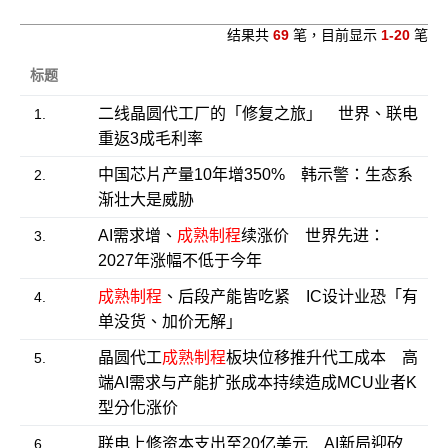
结果共
69
笔，目前显示
1-20
笔
标题
二线晶圆代工厂的「修复之旅」 世界、联电
1.
重返3成毛利率
中国芯片产量10年增350% 韩示警：生态系
2.
渐壮大是威胁
AI需求增、
成熟制程
续涨价 世界先进：
3.
2027年涨幅不低于今年
成熟制程
、后段产能皆吃紧 IC设计业恐「有
4.
单没货、加价无解」
晶圆代工
成熟制程
板块位移推升代工成本 高
5.
端AI需求与产能扩张成本持续造成MCU业者K
型分化涨价
联电上修资本支出至20亿美元 AI新局迎矽
6.