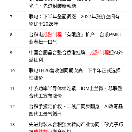
光子、先进封装新动能
联电：下半年全面调涨 2027年涨价空间有
7.
望优于2026年
台积电
成熟制程
「有限度」扩产 台系PMIC
8.
业者松一口气
中国合肥晶合整合香港挂牌
成熟制程
迎AI外
9.
溢红利
联电1H26营收创同期次高 下半年正式选择
10.
性涨价
中系功率半导体续吃紧 IDM士兰微、芯联整
11.
合代工宣布涨价
台积手握定价权、二线厂同步翻身 AI改写晶
12.
圆代工景气循环
先进封装从台积独大转向产业协同 矽光子巧
13.
扮
成熟制程
翻身契机