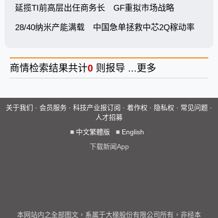
延揽TI前高层出任商务长 GF重拟市场战略
28/40纳米产能满载 中国急单拯救中芯2Q稼动率
商情
检索结果共计
0
则报导 ...
更多
关于我们
·
会员服务
·
科技产业报订阅
·
着作权
·
隐私权
·
常见问题
·
人才招募
■
中文繁體版
■
English
下载新闻App
本网站内之全部图文，系属于大椽股份有限公司所有，非经本