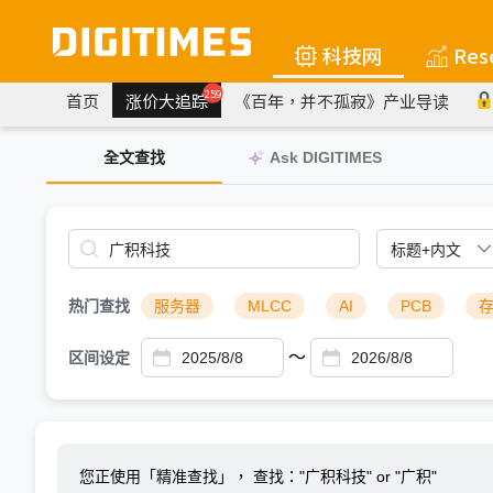
科技网
Res
259
首页
涨价大追踪
《百年，并不孤寂》产业导读
全文查找
Ask DIGITIMES
热门查找
服务器
MLCC
AI
PCB
～
区间设定
您正使用「精准查找」，
查找："广积科技" or "广积"