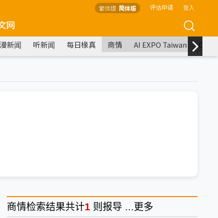
评估申请
登入
繁体版
简体版
文网
漫新闻
听新闻
每日椽真
商情
AI EXPO Taiwan
COM
商情
检索结果共计
1
则报导 ...
更多