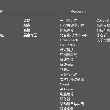
网
Research
议题
车用零组件
Colley &
观点
HPC关键零组件
名家专
商情
边缘运算
科技行
中国
展会专区
化合物/功率半导体
作者群
Green Tech
关于专
EV Focus
新兴科技
亚洲供应链
智能制造
智能家庭
物联网
宽频与无线
次时代移动通讯
Cloud
AI Focus
电脑运算
服务器
移动设备与应用
智能穿戴