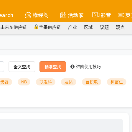
earch
椽经阁
活动家
影音
英
未来车供应链
苹果供应链
产业
区域
议题
观点
全文查找
精准查找
进阶使用技巧
存储器
NB
联发科
友达
台积电
柯富仁