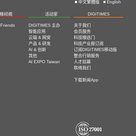
■
中文繁體版
■
English
椽经阁
活动家
DIGITIMES
 Friends
DIGITIMES 主办
关于我们
栏
智能应用
会员服务
脚
云端 & 网安
科技椽送门
产品 & 研发
科技产业报订阅
栏
AI & 创新
订阅DIGITIMES移动版
其他
整合行销服务
AI EXPO Taiwan
人才招募
联络我们
下载新闻App