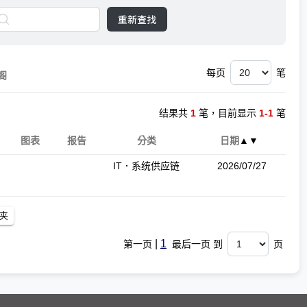
重新查找
每页
笔
阁
结果共
1
笔，目前显示
1-1
笔
图表
报告
分类
日期
▲
▼
IT．系统供应链
2026/07/27
|
1
第一页
最后一页 到
页