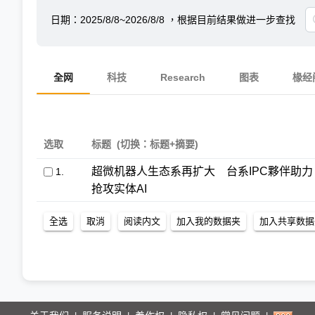
日期：
2025/8/8~2026/8/8
，根据目前结果做进一步查找
全网
科技
Research
图表
椽经
选取
标题
(切换：标题+摘要)
超微机器人生态系再扩大 台系IPC夥伴助力
1.
抢攻实体AI