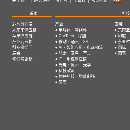
关于我们
服务说明
着作权
隐私权
常见问题
|
|
|
|
|
首页
科技
芯片战升温
产业
区域
未来车供应链
●
半导体．零组件
●
东南亚
苹果供应链
●
CarTech．绿能
●
印度
产业九宫格
●
移动．通讯．XR
●
东亚/
科技椽送门
●
AI．智能应用．电商物流
●
国际
展会
●
航太．卫星．军工
●
图表
修订与更新
●
IT．系统供应链
●
光电．显示．光学
●
科技政策
●
物联科技．智能制造
●
图表