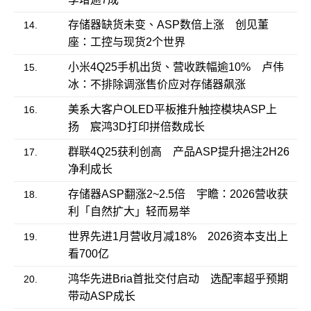
存储器缺货未变、ASP数倍上涨 创见董
14.
座：工控与现货2个世界
小米4Q25手机出货、营收跌幅逾10% 卢伟
15.
冰：不排除调涨售价应对存储器飙涨
美系大客户OLED平板推升触控模块ASP上
16.
扬 宸鸿3D打印拼倍数成长
群联4Q25获利创高 产品ASP提升挹注2H26
17.
净利成长
存储器ASP翻涨2~2.5倍 宇瞻：2026营收获
18.
利「自然扩大」轻而易举
世界先进1月营收月减18% 2026资本支出上
19.
看700亿
鸿华先进Bria首批交付启动 选配率超乎预期
20.
带动ASP成长