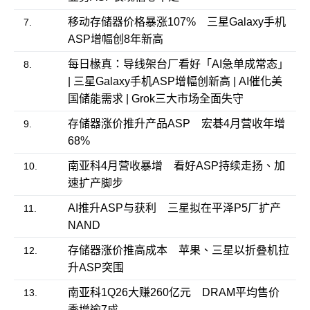
移动存储器价格暴涨107% 三星Galaxy手机
7.
ASP增幅创8年新高
每日椽真：导线架台厂看好「AI急单成常态」
8.
| 三星Galaxy手机ASP增幅创新高 | AI催化美
国储能需求 | Grok三大市场全面失守
存储器涨价推升产品ASP 宏碁4月营收年增
9.
68%
南亚科4月营收暴增 看好ASP持续走扬、加
10.
速扩产脚步
AI推升ASP与获利 三星拟在平泽P5厂扩产
11.
NAND
存储器涨价推高成本 苹果、三星以折叠机拉
12.
升ASP突围
南亚科1Q26大赚260亿元 DRAM平均售价
13.
季增逾7成