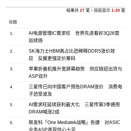
结果共
27
笔，目前显示
1-20
笔
标题
AI电源管理IC需求旺 世界先进看好3Q26营
1.
运续扬
SK海力士HBM高占比恐稀释DDR5涨价效
2.
应 反握更强定价筹码
苹果折叠机推升宽屏幕趋势 供应链迎出货与
3.
ASP双升
三星传已向中国客户预告DRAM涨价 消费电
4.
子恐受波及
AI需求旺延续获利最大化 三星传第3季通用
5.
DRAM喊涨2成
联发科「One Mediatek战略」告捷 对ASIC
6.
业务ASP表现信心十足