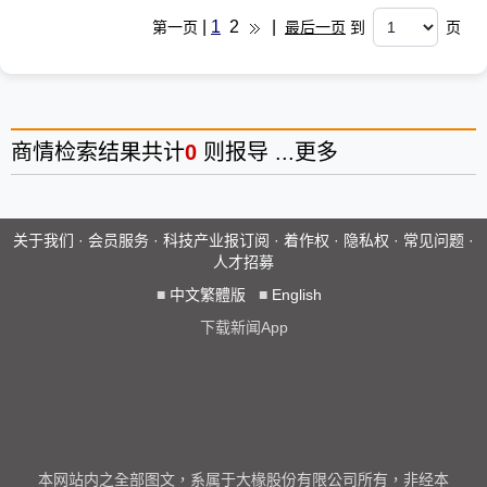
|
1
2
|
第一页
最后一页
到
页
商情
检索结果共计
0
则报导 ...
更多
关于我们
·
会员服务
·
科技产业报订阅
·
着作权
·
隐私权
·
常见问题
·
人才招募
■
中文繁體版
■
English
下载新闻App
本网站内之全部图文，系属于大椽股份有限公司所有，非经本