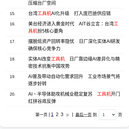
压缩台厂空间
台湾
工具机
AI化升级 打入庞巴迪供应链
15.
美台经济进入黄金时代 AIT谷立言：台湾
工
16.
具机
扮5核心要角
摆脱低资产回转率隐忧 日厂深化实体AI研发
17.
确保核心竞争力
实体AI改变
工具机
日厂靠边缘AI差异化与精
18.
密技术抗衡中国攻势
AI普及带动自动化需求回升 工业市场景气将
19.
逐步好转
AI、半导体助攻机械业稳定复苏
工具机
开门
20.
红拼谷底反弹
|
1
2
3
|
第一页
最后一页
到
页