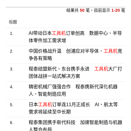
结果共
50
笔，目前显示
1-20
笔
标题
AI带动日本
工具机
订单创高 数据中心、半导
1.
体零件加工需求增
中国价格战升温 创浦应对半导体、
工具机
竞
2.
争各有策略
程泰结盟新代、东台携手永进
工具机
大厂打
3.
团体战拼一站式解决方案
精密机械厂强强合作 程泰携新代深化机器
4.
人、智能制造应用
日本
工具机
订单连11月正成长 AI、航太等
5.
需求将延续至中长期
程泰集团携手新代科技 加速智能制造与机器
6.
人整合布局