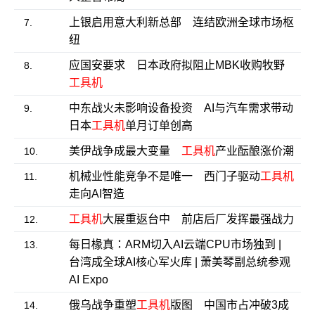
上银启用意大利新总部 连结欧洲全球市场枢
7.
纽
应国安要求 日本政府拟阻止MBK收购牧野
8.
工具机
中东战火未影响设备投资 AI与汽车需求带动
9.
日本
工具机
单月订单创高
美伊战争成最大变量
工具机
产业酝酿涨价潮
10.
机械业性能竞争不是唯一 西门子驱动
工具机
11.
走向AI智造
工具机
大展重返台中 前店后厂发挥最强战力
12.
每日椽真：ARM切入AI云端CPU市场独到 |
13.
台湾成全球AI核心军火库 | 萧美琴副总统参观
AI Expo
俄乌战争重塑
工具机
版图 中国市占冲破3成
14.