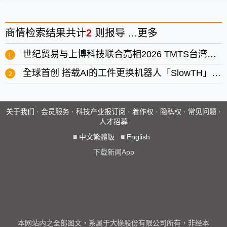
商情
检索结果共计
2
则报导 ...
更多
世纪贸易与上博科技联合亮相2026 TMTS台湾国际工具机展
全球首创 搭载AI的工件更换机器人「SlowTH」正式发布
关于我们
·
会员服务
·
科技产业报订阅
·
着作权
·
隐私权
·
常见问题
·
人才招募
■
中文繁體版
■
English
下载新闻App
本网站内之全部图文，系属于大椽股份有限公司所有，非经本