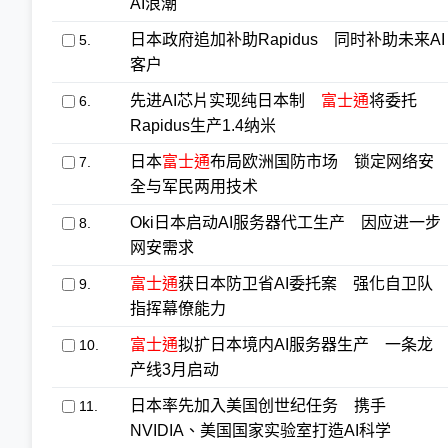
AI浪潮
日本政府追加补助Rapidus 同时补助未来AI
5.
客户
先进AI芯片实现纯日本制
富士通
将委托
6.
Rapidus生产1.4纳米
日本
富士通
布局欧洲国防市场 锁定网络安
7.
全与军民两用技术
Oki日本启动AI服务器代工生产 因应进一步
8.
网安需求
富士通
获日本防卫省AI委托案 强化自卫队
9.
指挥幕僚能力
富士通
拟扩日本境内AI服务器生产 一条龙
10.
产线3月启动
日本率先加入美国创世纪任务 携手
11.
NVIDIA、美国国家实验室打造AI科学