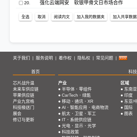
强化云端网安 软银甲骨文日市场合作
20.
关于我们
服务说明
着作权
隐私权
常见问题
|
|
|
|
|
首页
科技
芯片战升温
产业
区域
未来车供应链
●
半导体．零组件
●
东南亚
苹果供应链
●
CarTech．绿能
●
印度
产业九宫格
●
移动．通讯．XR
●
东亚/
科技椽送门
●
AI．智能应用．电商物流
●
国际
展会
●
航太．卫星．军工
●
图表
修订与更新
●
IT．系统供应链
●
光电．显示．光学
●
科技政策