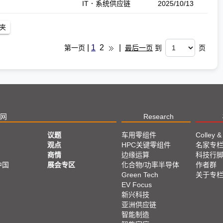
IT．系统供应链
2025/10/13
|
1
2
|
第一页
最后一页
到
页
网
Research
议题
车用零组件
Colley &
观点
HPC关键零组件
名家专
商情
边缘运算
科技行
中国
展会专区
化合物/功率半导体
作者群
Green Tech
关于专
EV Focus
新兴科技
亚洲供应链
智能制造