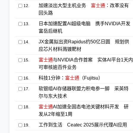
加速淡出大型主机业务
富士通
：改革没有
12.
回头路
日本加速配置AI超级电脑 携手NVIDIA开发
13.
富岳后继机
JX金属拟出资Rapidus约50亿日圆 规划供
14.
应芯片材料溅镀靶材
富士通
与NVIDIA合作首案 实体AI平台1天内
15.
可审核逾百件业务
科技1分钟：
富士通
（Fujitsu）
16.
软银组AI存储器联盟力积电参一脚 采英特
17.
尔与东大技术
富士通
AI加速全固态电池关键材料开发 研
18.
发从2年缩至1周
工作到生活 Ceatec 2025展示代理AI应用
19.