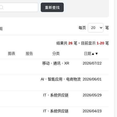
重新查找
每页
笔
阁
结果共
26
笔，目前显示
1-20
笔
图表
报告
分类
日期
▲
▼
移动．通讯．XR
2026/07/22
AI．智能应用．电商物流
2026/06/01
IT．系统供应链
2026/05/29
IT．系统供应链
2026/04/23