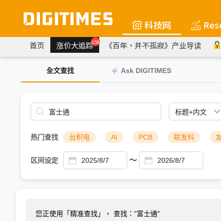
科技网
Res
259
首页
涨价大追踪
《百年，并不孤寂》产业导读
全文查找
Ask DIGITIMES
热门查找
台积电
AI
PCB
联发科
～
区间设定
您正使用「精准查找」，
查找："富士通"