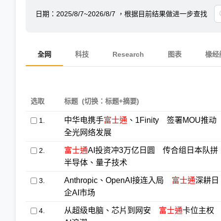
日期：
2025/8/7~2026/8/7
，根据目前结果做进一步查找
全网
科技
Research
图表
椽经
选取
标题
(切换：标题+摘要)
中华电携手
富士通
、1Finity 签署MOU推动
1.
全光网络发展
富士通
AI投资冲3万亿日圆 传合组日本队拼
2.
半导体、量子技术
Anthropic、OpenAI接连入局
富士通
深耕日
3.
企AI市场
从超级电脑、芯片到网安
富士通
卡位主权
4.