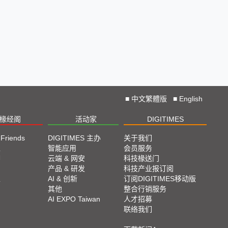
■
中文繁體版
■
English
椽经阁
活动家
DIGITIMES
 Friends
DIGITIMES 主办
关于我们
栏
智能应用
会员服务
脚
云端 & 网安
科技椽送门
产品 & 研发
科技产业报订阅
栏
AI & 创新
订阅DIGITIMES移动版
其他
整合行销服务
AI EXPO Taiwan
人才招募
联络我们