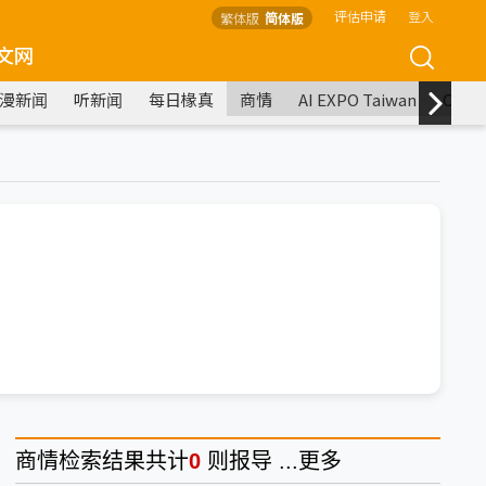
评估申请
登入
繁体版
简体版
文网
漫新闻
听新闻
每日椽真
商情
AI EXPO Taiwan
COM
商情
检索结果共计
0
则报导 ...
更多