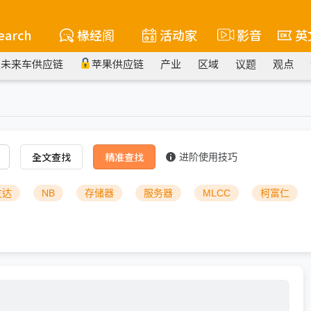
earch
椽经阁
活动家
影音
英
未来车供应链
苹果供应链
产业
区域
议题
观点
全文查找
精准查找
进阶使用技巧
友达
NB
存储器
服务器
MLCC
柯富仁