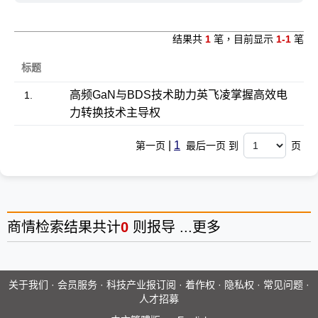
结果共
1
笔，目前显示
1-1
笔
标题
高频GaN与BDS技术助力英飞凌掌握高效电
1.
力转换技术主导权
|
1
第一页
最后一页 到
页
商情
检索结果共计
0
则报导 ...
更多
关于我们
·
会员服务
·
科技产业报订阅
·
着作权
·
隐私权
·
常见问题
·
人才招募